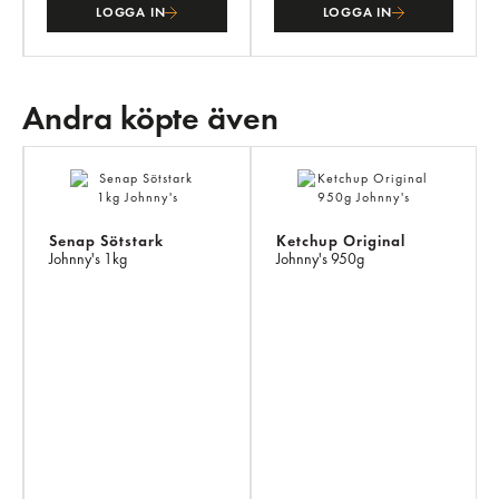
LOGGA IN
LOGGA IN
Andra köpte även
AN
KÖ
ÄV
Senap Sötstark
Ketchup Original
Johnny's
1kg
Johnny's
950g