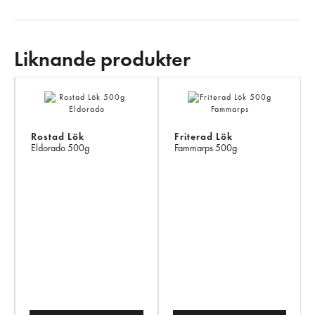
Liknande produkter
LI
PR
Rostad Lök
Friterad Lök
Eldorado
500g
Fammarps
500g