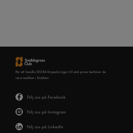
För att handla STORA förpackningar till små priser behöver du
vara medlem i klubben.
Följ oss på Facebook
Följ oss på Instagram
Följ oss på LinkedIn