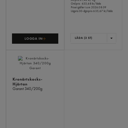
Ord.pris
635,68 kr/låda
Priset gäller t.o.m 2026.08.09
Lägsta 30-dgrspris
635,67 kr/låda
LÅDA (3 ST)
LOGGA IN
Kronärtskocks-
Hjärtan
Garant
340/200g