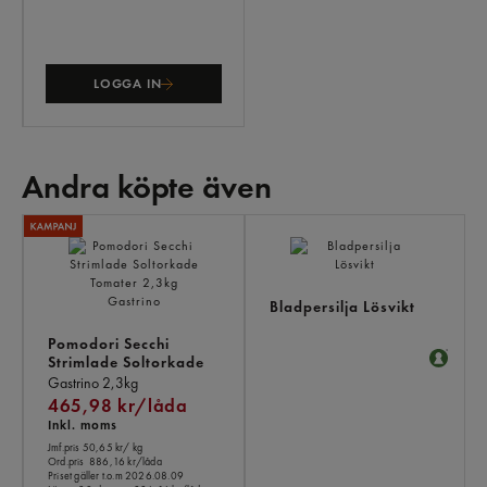
LOGGA IN
Andra köpte även
AN
KÖ
ÄV
Bladpersilja Lösvikt
Pomodori Secchi
Strimlade Soltorkade
Tomater
Gastrino
2,3kg
465,98 kr/låda
Inkl. moms
Jmf.pris 50,65 kr
/ kg
Ord.pris
886,16 kr/låda
Priset gäller t.o.m 2026.08.09