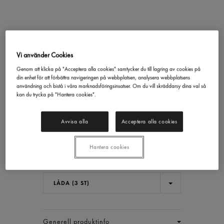
Kronärtskocka Hjärtan
Inlagd
Vi använder Cookies
Gastrino
2,5/1,55
Genom att klicka på "Acceptera alla cookies" samtycker du till lagring av cookies på
din enhet för att förbättra navigeringen på webbplatsen, analysera webbplatsens
317,68 kr/låda
användning och bistå i våra marknadsföringsinsatser. Om du vill skräddarsy dina val så
kan du trycka på "Hantera cookies".
Inkl. moms
Avvisa alla
Acceptera alla cookies
Jmf.pris : 68,32 kr /
kg
Ord.pris :
635,68 kr/låda
Priset gäller t.o.m 2026.08.09
Hantera cookies
Lägsta 30-dgrspris :
635,67 kr/låda
EAN:
17311043010940
LÅDA (3 ST)
Generell produktinfo