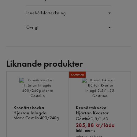
Innehållsförteckning
Övrigt
Liknande produkter
LI
PR
Kronärtskocka
Kronärtskocka
Hjärtan Inlagda
Hjärtan Kvartar
Monte Castello
400/240g
Inlagd
Gastrino
2,5/1,55
285,88 kr/låda
Inkl. moms
Jmf.pris 61,48 kr
/ kg