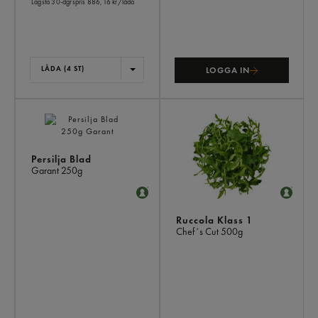
Lägsta 30-dgrspris
886,16 kr/låda
LÅDA (4 ST)
LOGGA IN
Persilja Blad
Garant
250g
Ruccola Klass 1
Chef´s Cut
500g