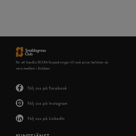
För att handla STORA förpackningar till små priser behöver du
vara medlem i klubben.
Följ oss på Facebook
Följ oss på Instagram
Följ oss på LinkedIn
KUNDTJÄNST