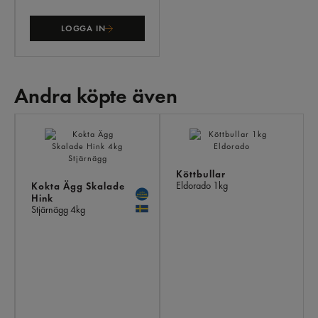
LOGGA IN
Andra köpte även
AN
KÖ
ÄV
Köttbullar
Eldorado
1kg
Kokta Ägg Skalade
Hink
Stjärnägg
4kg