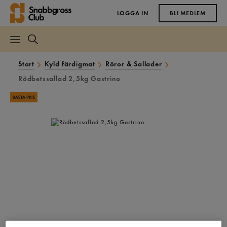
LOGGA IN
BLI MEDLEM
Start
Kyld färdigmat
Röror & Sallader
Rödbetssallad 2,5kg Gastrino