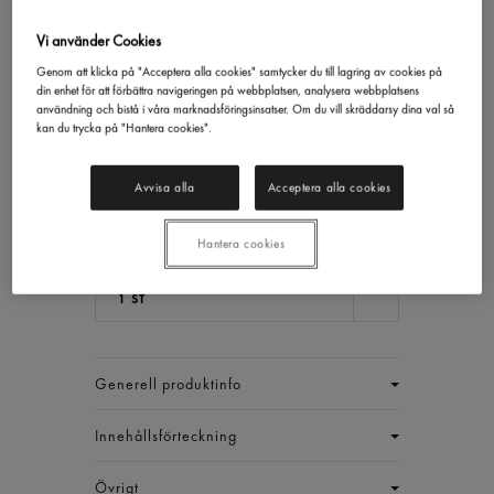
Vi använder Cookies
Genom att klicka på "Acceptera alla cookies" samtycker du till lagring av cookies på
Rödbetssallad
din enhet för att förbättra navigeringen på webbplatsen, analysera webbplatsens
användning och bistå i våra marknadsföringsinsatser. Om du vill skräddarsy dina val så
Gastrino
2,5kg
kan du trycka på "Hantera cookies".
84,69 kr/st
Avvisa alla
Acceptera alla cookies
Inkl. moms
Jmf.pris : 33,88 kr /
kg
Hantera cookies
EAN:
7311043015542
1 ST
Generell produktinfo
Innehållsförteckning
Övrigt