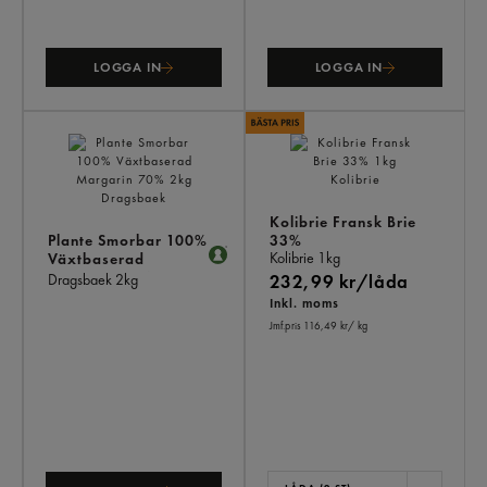
LOGGA IN
LOGGA IN
Kolibrie Fransk Brie
Plante Smorbar 100%
33%
Kolibrie
1kg
Växtbaserad
Margarin 70%
Dragsbaek
2kg
232,99 kr/låda
Inkl. moms
Jmf.pris 116,49 kr
/ kg