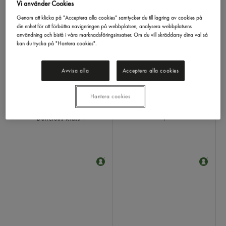
Vi använder Cookies
Genom att klicka på "Acceptera alla cookies" samtycker du till lagring av cookies på
din enhet för att förbättra navigeringen på webbplatsen, analysera webbplatsens
användning och bistå i våra marknadsföringsinsatser. Om du vill skräddarsy dina val så
kan du trycka på "Hantera cookies".
Avvisa alla
Acceptera alla cookies
LOGGA IN
LOGGA IN
Hantera cookies
Äpple Golden Delicious
Päron Nashi Klass 1
Klass 1