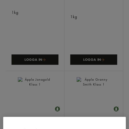
Päron Conference Klass 2
Äpple Röda Svenska Klass
1kg
1
1kg
LOGGA IN
LOGGA IN
Äpple Jonagold Klass 1
Äpple Granny Smith Klass
1