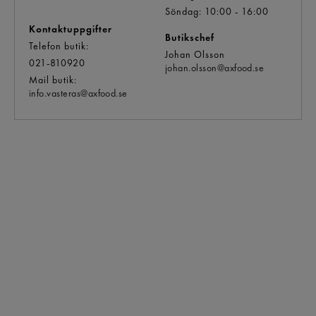
Söndag: 10:00 - 16:00
Kontaktuppgifter
Butikschef
Telefon butik:
Johan Olsson
021-810920
johan.olsson@
axfood.se
Mail butik:
info.vasteras@
axfood.se