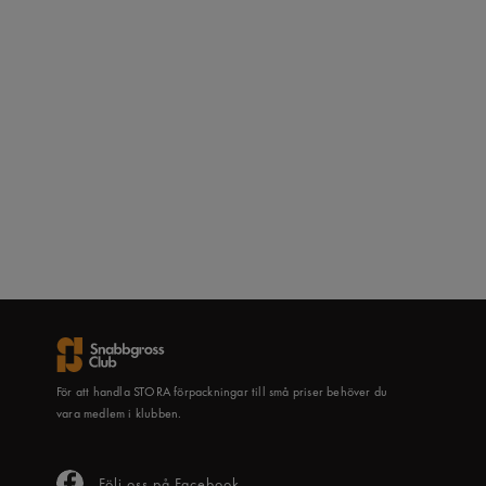
För att handla STORA förpackningar till små priser behöver du
vara medlem i klubben.
Följ oss på Facebook