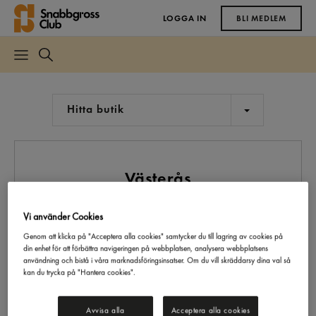
LOGGA IN
BLI MEDLEM
Hitta butik
Västerås
I Snabbgross Club-butiken i Västerås kan alla handla till
Vi använder Cookies
grossistpriser – både privatpersoner och företagskunder. För
att få tillgång till grossistutbudet behöver du som
Genom att klicka på "Acceptera alla cookies" samtycker du till lagring av cookies på
din enhet för att förbättra navigeringen på webbplatsen, analysera webbplatsens
privatperson vara medlem i Snabbgross Club. Registrera dig
användning och bistå i våra marknadsföringsinsatser. Om du vill skräddarsy dina val så
som medlem direkt på webben eller i butikens
kan du trycka på "Hantera cookies".
informationsdisk. Du kan se fram emot mängder med
spännande erbjudanden, både för hemmaköket och
Avvisa alla
Acceptera alla cookies
proffsköket.