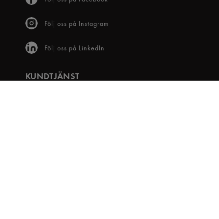
Följ oss på Instagram
Följ oss på LinkedIn
KUNDTJÄNST
Frågor & svar
Våra villkor
Visselblåsartjänst
Digital tillgänglighet
Bli medlem
OM OSS
Snabbgross Club
Hitta Butik