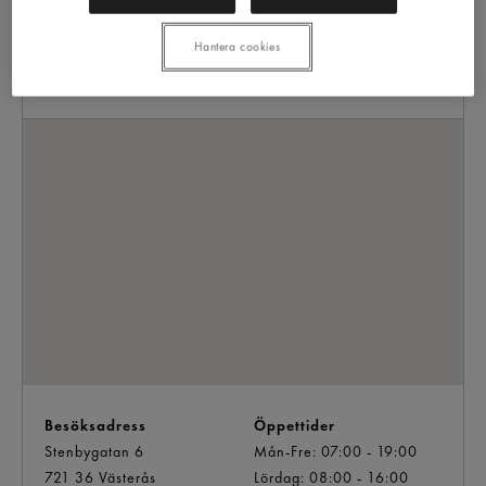
Välkommen till Snabbgross Club – en grossistbutik för
Hantera cookies
alla
Besöksadress
Öppettider
Stenbygatan 6
Mån-Fre: 07:00 - 19:00
721 36 Västerås
Lördag: 08:00 - 16:00