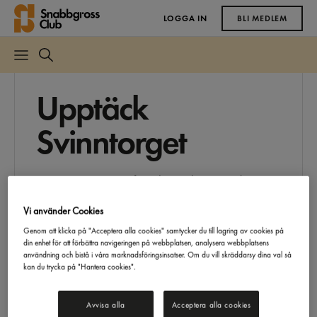
LOGGA IN
BLI MEDLEM
Upptäck
Svinntorget
Svinntorg är vårt utförsäljningskoncept där vi
samlar produkter som inte lever upp till fullt
pris, men som fortfarande håller hög kvalitet.
Vi använder Cookies
Här kan du som kund hitta produkter till
Genom att klicka på "Acceptera alla cookies" samtycker du till lagring av cookies på
rabatterade priser som annars skulle riskera att
din enhet för att förbättra navigeringen på webbplatsen, analysera webbplatsens
gå till spillo.
användning och bistå i våra marknadsföringsinsatser. Om du vill skräddarsy dina val så
kan du trycka på "Hantera cookies".
På Svinntorget kan du till exempel hitta
champinjoner och bananer med
Avvisa alla
Acceptera alla cookies
skönhetsfläckar, eller skafferivaror med kortare