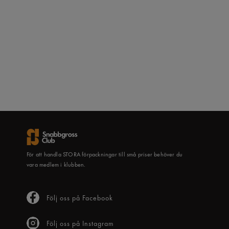
För att handla STORA förpackningar till små priser behöver du
vara medlem i klubben.
Följ oss på Facebook
Följ oss på Instagram