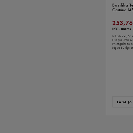
Basilika T
Gastrino
14
253,76
Inkl. moms
Jmf.pris 291,66 k
Ord.pris
393,68
Priset gäller t.
Lägsta 30-dgrspr
LÅDA (6 