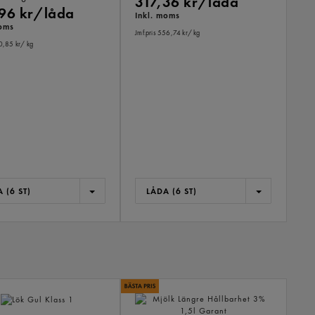
317,36 kr/låda
96 kr/låda
Inkl. moms
moms
Jmf.pris 556,74 kr
/ kg
10,85 kr
/ kg
 (6 ST)
LÅDA (6 ST)
ANDR
KÖPTE
ÄVEN