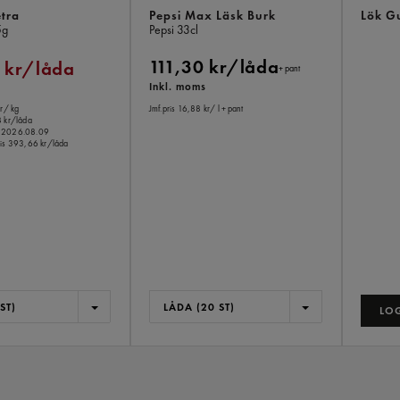
etra
Pepsi Max Läsk Burk
Lök Gu
5g
Pepsi
33cl
111,30 kr/låda
 kr/låda
+ pant
Inkl. moms
r
/ kg
Jmf.pris 16,88 kr
/ l
+ pant
 kr/låda
o.m 2026.08.09
is
393,66 kr/låda
ST)
LÅDA (20 ST)
LOG