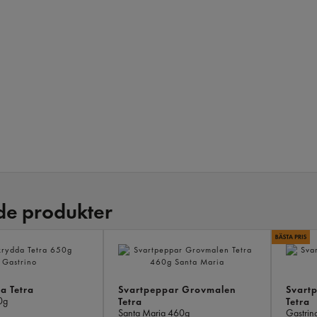
de produkter
a Tetra
Svartpeppar Grovmalen
Svart
0g
Tetra
Tetra
Santa Maria
460g
Gastrin