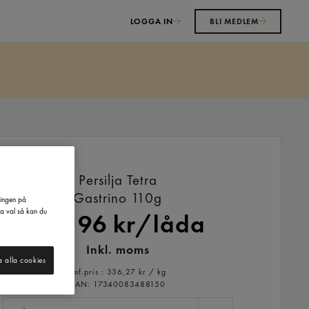
LOGGA IN
BLI MEDLEM
Persilja Tetra
Gastrino
110g
ringen på
na val så kan du
221,96 kr/låda
Inkl. moms
a alla cookies
Jmf.pris : 336,27 kr /
kg
EAN:
17340083488150