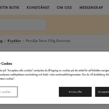
HITTA BUTIK
KUNDTJÄNST
OM OSS
MEDLEMSKAP
ng
Kryddor
Persilja Tetra 110g Gastrino
r Cookies
ka på "Acceptera alla cookies" samtycker du till lagring av cookies på din enhet för att förbättra navige
nalysera webbplatsens användning och bistå i våra marknadsföringsinsatser. Om du vill skräddarsy di
tera cookies".
a cookies
Avvisa alla
Accepter