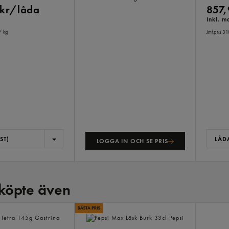
 kr/låda
857,
Inkl. 
/ kg
Jmf.pris 3
ST)
LÅDA
LOGGA IN OCH SE PRIS
köpte även