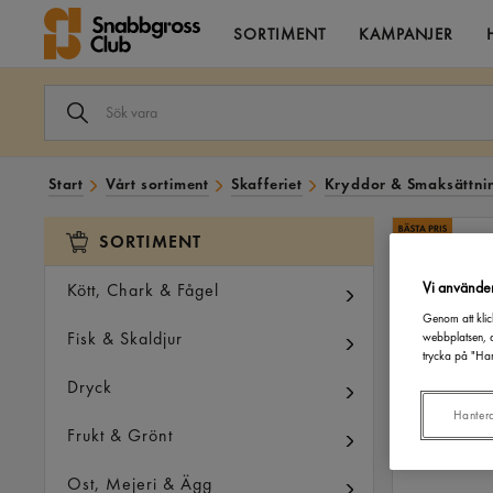
SORTIMENT
KAMPANJER
SÖK
VARA
I
VÅRT
SORTIMENT
Start
Vårt sortiment
Skafferiet
Kryddor & Smaksättni
SORTIMENT
Vi använde
Kött, Chark & Fågel
Genom att klic
Fisk & Skaldjur
webbplatsen, a
trycka på "Han
Dryck
Hanter
Frukt & Grönt
Ost, Mejeri & Ägg