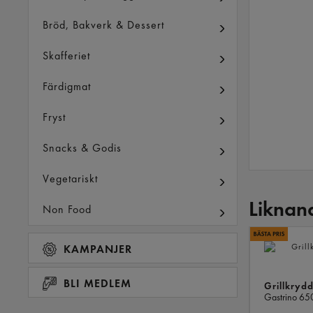
Bröd, Bakverk & Dessert
Skafferiet
Färdigmat
Fryst
Snacks & Godis
Vegetariskt
Liknan
Non Food
KAMPANJER
BLI MEDLEM
Grillkrydd
Gastrino
65