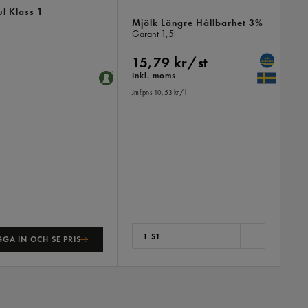
l Klass 1
Mjölk Längre Hållbarhet 3%
Garant
1,5l
15,79 kr/st
Inkl. moms
Jmf.pris 10,53 kr
/ l
1 ST
GA IN OCH SE PRIS