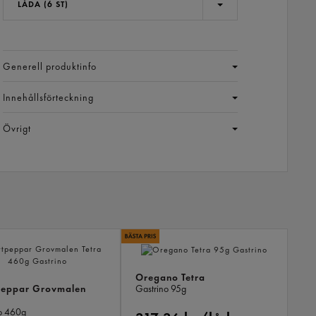
LÅDA (6 ST)
Generell produktinfo
Innehållsförteckning
Övrigt
LIKN
PROD
Oregano Tetra
peppar Grovmalen
Gastrino
95g
o
460g