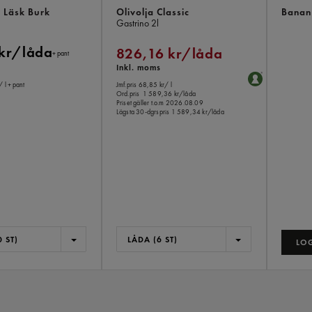
 Läsk Burk
Olivolja Classic
Banan 
Gastrino
2l
 kr/låda
826,16 kr/låda
+ pant
Inkl. moms
/ l
+ pant
Jmf.pris 68,85 kr
/ l
Ord.pris
1 589,36 kr/låda
Priset gäller t.o.m 2026.08.09
Lägsta 30-dgrspris
1 589,34 kr/låda
 ST)
LÅDA (6 ST)
LOG