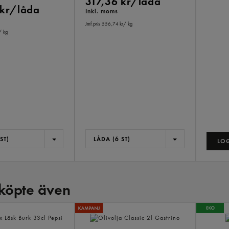
317,36 kr/låda
 kr/låda
Inkl. moms
Jmf.pris 556,74 kr
/ kg
/ kg
ST)
LÅDA (6 ST)
LOG
köpte även