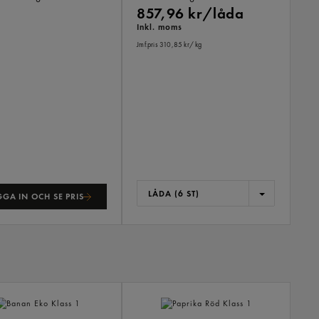
857,96 kr/låda
Inkl. moms
Jmf.pris 310,85 kr
/ kg
LÅDA (6 ST)
GA IN OCH SE PRIS
ANDR
KÖPTE
ÄVEN