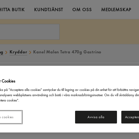
HITTA BUTIK
KUNDTJÄNST
OM OSS
MEDLEMSKAP
ng
Kryddor
Kanel Malen Tetra 470g Gastrino
r Cookies
ka på "Acceptera alla cookies" samtycker du till lagring av cookies på din enhet för att förbättra navige
nalysera webbplatsens användning och bistå i våra marknadsföringsinsatser. Om du vill skräddarsy di
tera cookies".
a cookies
Avvisa alla
Accepter