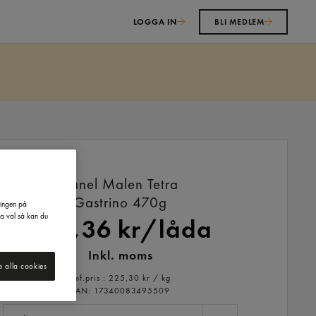
LOGGA IN
BLI MEDLEM
Kanel Malen Tetra
Gastrino
470g
ringen på
na val så kan du
635,36 kr/låda
Inkl. moms
a alla cookies
Jmf.pris : 225,30 kr /
kg
EAN:
17340083495509