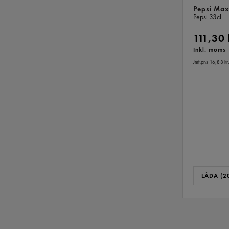
Pepsi Max
Pepsi
33cl
111,30
Inkl. moms
Jmf.pris 16,88 kr
LÅDA (20