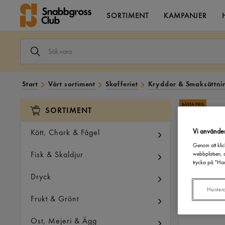
SORTIMENT
KAMPANJER
SÖK
VARA
I
VÅRT
SORTIMENT
Start
Vårt sortiment
Skafferiet
Kryddor & Smaksättni
SORTIMENT
Vi använde
Kött, Chark & Fågel
Genom att klic
Fisk & Skaldjur
webbplatsen, a
trycka på "Han
Dryck
Hanter
Frukt & Grönt
Ost, Mejeri & Ägg