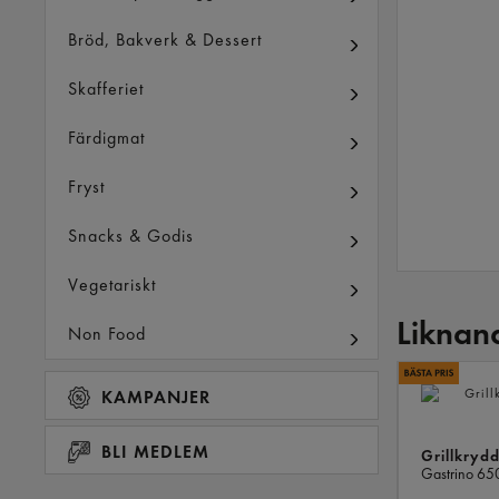
Bröd, Bakverk & Dessert
Skafferiet
Färdigmat
Fryst
Snacks & Godis
Vegetariskt
Liknan
Non Food
KAMPANJER
BLI MEDLEM
Grillkrydd
Gastrino
65