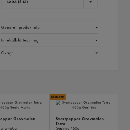
LÅDA (6 ST)
Generell produktinfo
Innehållsförteckning
Övrigt
LIKN
PROD
peppar Grovmalen
Svartpeppar Grovmalen
Tetra
Maria
460g
Gastrino
460g