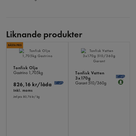
Liknande produkter
LI
PR
Tonfisk Olja
Gastrino
1,705kg
Tonfisk Vatten
3x170g
Garant
510/360g
826,16 kr/låda
Inkl. moms
Jmf.pris 80,76 kr
/ kg