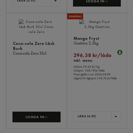
LÅDA (3 ST)
LOGGA IN
Mango Fryst
Gastrino
2,5kg
Coca-cola Zero Läsk
Burk
Coca-cola Zero
33cl
296,38 kr/låda
Inkl. moms
Jmf.pris 29,64 kr
/ kg
Ord.pris
338,78 kr/låda
Priset gäller t.o.m 2026.08.09
Lägsta 30-dgrspris
338,76 kr/låda
LÅDA (4 ST)
LOGGA IN