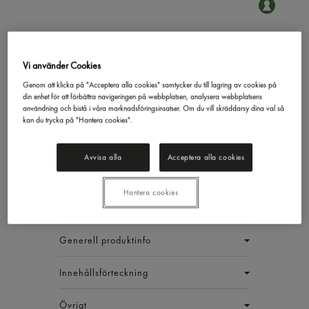
Tonfisk Vatten
Vi använder Cookies
Gastrino
1,705kg
Genom att klicka på "Acceptera alla cookies" samtycker du till lagring av cookies på
826,16 kr/låda
din enhet för att förbättra navigeringen på webbplatsen, analysera webbplatsens
användning och bistå i våra marknadsföringsinsatser. Om du vill skräddarsy dina val så
kan du trycka på "Hantera cookies".
Inkl. moms
Jmf.pris : 80,76 kr /
kg
Avvisa alla
Acceptera alla cookies
EAN:
17311043020918
LÅDA (6 ST)
Hantera cookies
Generell produktinfo
Innehållsförteckning
Övrigt