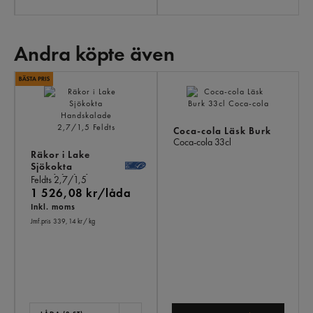
Andra köpte även
AN
KÖ
ÄV
Coca-cola Läsk Burk
Coca-cola
33cl
Räkor i Lake
Sjökokta
Handskalade
Feldts
2,7/1,5
1 526,08 kr/låda
Inkl. moms
Jmf.pris 339,14 kr
/ kg