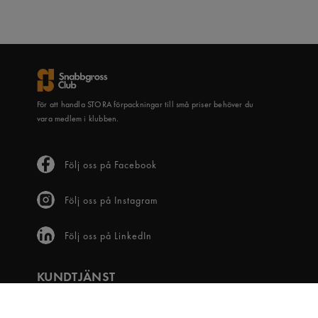
För att handla STORA förpackningar till små priser behöver du
vara medlem i klubben.
Följ oss på Facebook
Följ oss på Instagram
Följ oss på LinkedIn
KUNDTJÄNST
Frågor & svar