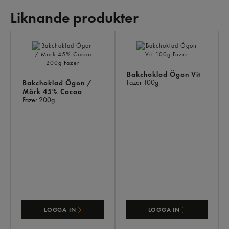
Liknande produkter
LI
PR
Bakchoklad Ögon Vit
Fazer
100g
Bakchoklad Ögon /
Mörk 45% Cocoa
Fazer
200g
LOGGA IN
LOGGA IN