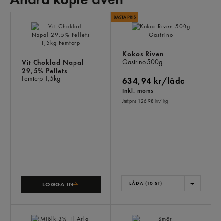
AN
KÖ
ÄV
Kokos Riven
Gastrino
500g
Vit Choklad Napal
29,5% Pellets
Femtorp
1,5kg
634,94 kr/låda
Inkl. moms
Jmf.pris 126,98 kr
/ kg
LÅDA (10 ST)
LOGGA IN