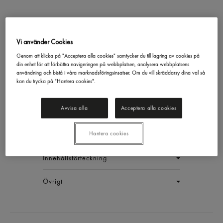
Vi använder Cookies
Mörk Choklad 60/40
Genom att klicka på "Acceptera alla cookies" samtycker du till lagring av cookies på
din enhet för att förbättra navigeringen på webbplatsen, analysera webbplatsens
Pellets 60%
användning och bistå i våra marknadsföringsinsatser. Om du vill skräddarsy dina val så
Femtorp
1,5kg
kan du trycka på "Hantera cookies".
EAN:
18711177781317
Avvisa alla
Acceptera alla cookies
LOGGA IN
Hantera cookies
Generell produktinfo
Innehållsförteckning
Övrigt