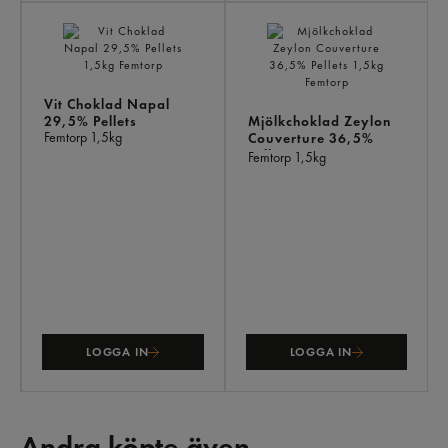
Vit Choklad Napal
29,5% Pellets
Mjölkchoklad Zeylon
Femtorp
1,5kg
Couverture 36,5%
Pellets
Femtorp
1,5kg
LOGGA IN
LOGGA IN
Andra köpte även