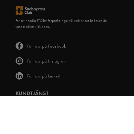
För att handla STORA förpackningar till små priser behöver du
vara medlem i klubben.
Följ oss på Facebook
Följ oss på Instagram
Följ oss på LinkedIn
KUNDTJÄNST
Frågor & svar
Våra villkor
Visselblåsartjänst
Digital tillgänglighet