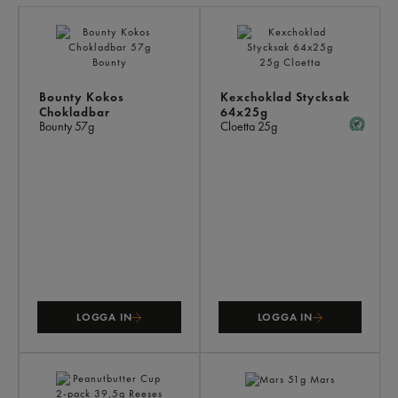
LI
PR
Bounty Kokos
Kexchoklad Stycksak
Chokladbar
64x25g
Bounty
57g
Cloetta
25g
LOGGA IN
LOGGA IN