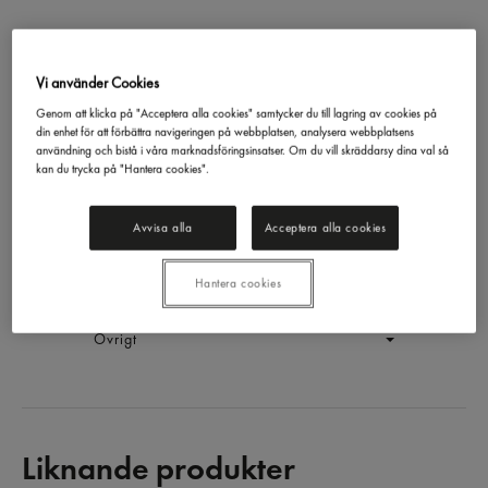
Vi använder Cookies
Twix
Twix
50g
Genom att klicka på "Acceptera alla cookies" samtycker du till lagring av cookies på
din enhet för att förbättra navigeringen på webbplatsen, analysera webbplatsens
EAN:
5000159559652
användning och bistå i våra marknadsföringsinsatser. Om du vill skräddarsy dina val så
kan du trycka på "Hantera cookies".
LOGGA IN
Avvisa alla
Acceptera alla cookies
Generell produktinfo
Hantera cookies
Innehållsförteckning
Övrigt
Liknande produkter