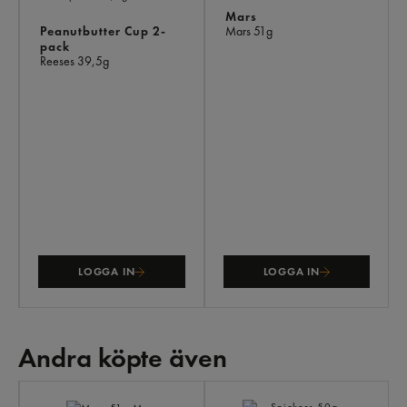
Mars
Peanutbutter Cup 2-
Mars
51g
pack
Reeses
39,5g
LOGGA IN
LOGGA IN
Andra köpte även
AN
KÖ