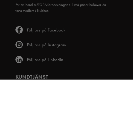
För att handla STORA förpackningar till små priser behöver du
vara medlem i klubben.
Följ oss på Facebook
Följ oss på Instagram
Följ oss på LinkedIn
KUNDTJÄNST
Frågor & svar
Våra villkor
Visselblåsartjänst
Digital tillgänglighet
Bli medlem