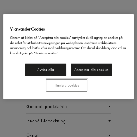
Långkornigt Ris
Vi använder Cookies
Gastrino
5kg
Genom att klicka på "Acceptera alla cookies" samtycker du till lagring av cookies på
349,48 kr/låda
din enhet för att förbättra navigeringen på webbplatsen, analysera webbplatsens
användning och bistå i våra marknadsföringsinsatser. Om du vill skräddarsy dina val så
kan du trycka på "Hantera cookies".
Inkl. moms
Jmf.pris : 23,30 kr /
kg
Avvisa alla
Acceptera alla cookies
EAN:
17340083481465
LÅDA (3 ST)
Hantera cookies
Generell produktinfo
Innehållsförteckning
Övrigt