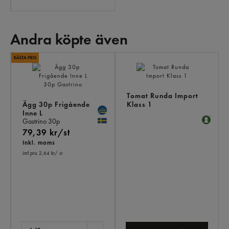
Andra köpte även
AN
KÖ
ÄV
Tomat Runda Import
Ägg 30p Frigående
Klass 1
Inne L
Gastrino
30p
79,39 kr/st
Inkl. moms
Jmf.pris 2,64 kr
/ st