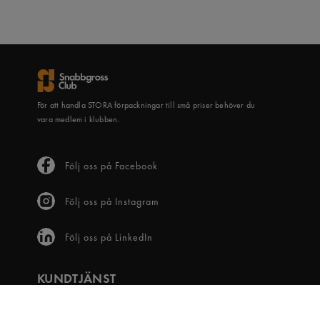
För att handla STORA förpackningar till små priser behöver du
vara medlem i klubben.
Följ oss på Facebook
Följ oss på Instagram
Följ oss på LinkedIn
KUNDTJÄNST
Frågor & svar