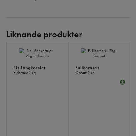
Liknande produkter
LI
PR
Ris Långkornigt
Fullkornsris
Eldorado
2kg
Garant
2kg