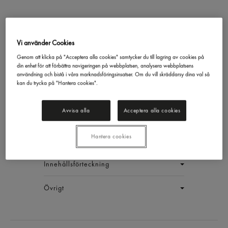
Vi använder Cookies
Genom att klicka på "Acceptera alla cookies" samtycker du till lagring av cookies på
din enhet för att förbättra navigeringen på webbplatsen, analysera webbplatsens
Olja Frityr Lång Hållbarhet
användning och bistå i våra marknadsföringsinsatser. Om du vill skräddarsy dina val så
Gastrino
10l
kan du trycka på "Hantera cookies".
EAN:
7311043012886
Avvisa alla
Acceptera alla cookies
LOGGA IN
Hantera cookies
Generell produktinfo
Innehållsförteckning
Övrigt