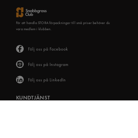
För att handla STORA förpackningar till små priser behöver du
vara medlem i klubben.
Följ oss på Facebook
Följ oss på Instagram
Följ oss på LinkedIn
KUNDTJÄNST
Frågor & svar
Våra villkor
Visselblåsartjänst