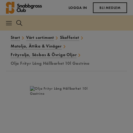
LOGGA IN
BLI MEDLEM
Start
Vårt sortiment
Skafferiet
Matolja, Ättika & Vinäger
Frityrolja, Såsbas & Övriga Oljor
Olja Frityr Lång Hållbarhet 10l Gastrino