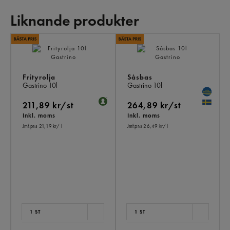
Liknande produkter
LI
PR
Frityrolja
Såsbas
Gastrino
10l
Gastrino
10l
211,89 kr/st
264,89 kr/st
Inkl. moms
Inkl. moms
Jmf.pris 21,19 kr
/ l
Jmf.pris 26,49 kr
/ l
1 ST
1 ST