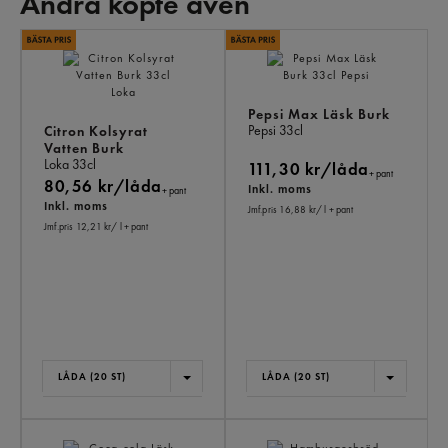
Andra köpte även
AN
KÖ
ÄV
Pepsi Max Läsk Burk
Pepsi
33cl
Citron Kolsyrat
Vatten Burk
Loka
33cl
111,30 kr/låda
+ pant
80,56 kr/låda
Inkl. moms
+ pant
Inkl. moms
Jmf.pris 16,88 kr
/ l
+ pant
Jmf.pris 12,21 kr
/ l
+ pant
LÅDA (20 ST)
LÅDA (20 ST)