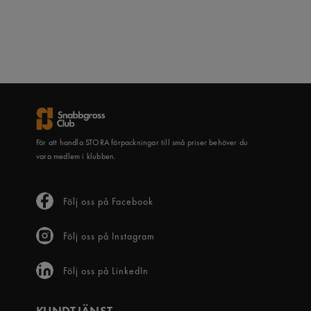
För att handla STORA förpackningar till små priser behöver du
vara medlem i klubben.
Följ oss på Facebook
Följ oss på Instagram
Följ oss på LinkedIn
KUNDTJÄNST