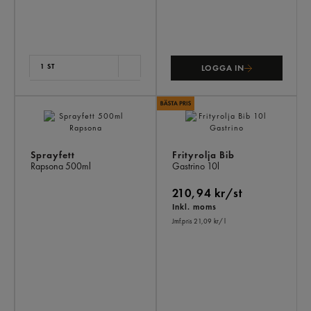
1 ST
LOGGA IN
Sprayfett
Frityrolja Bib
Rapsona
500ml
Gastrino
10l
210,94 kr/st
Inkl. moms
Jmf.pris 21,09 kr
/ l