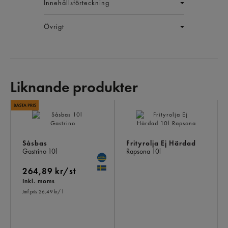
Innehållsförteckning
Övrigt
Liknande produkter
LI
PR
Såsbas
Frityrolja Ej Härdad
Gastrino
10l
Rapsona
10l
264,89 kr/st
Inkl. moms
Jmf.pris 26,49 kr
/ l