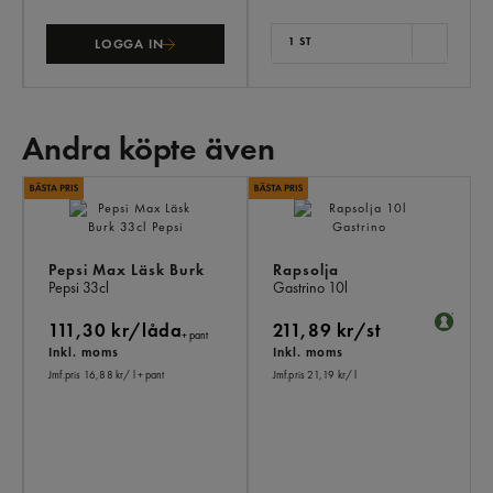
1 ST
LOGGA IN
Andra köpte även
AN
KÖ
ÄV
Pepsi Max Läsk Burk
Rapsolja
Pepsi
33cl
Gastrino
10l
111,30 kr/låda
211,89 kr/st
+ pant
Inkl. moms
Inkl. moms
Jmf.pris 16,88 kr
/ l
+ pant
Jmf.pris 21,19 kr
/ l