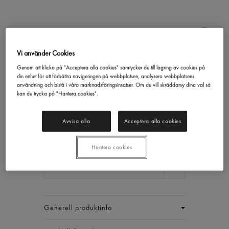
Vi använder Cookies
Genom att klicka på "Acceptera alla cookies" samtycker du till lagring av cookies på
Frityrolja
din enhet för att förbättra navigeringen på webbplatsen, analysera webbplatsens
Gastrino
10l
användning och bistå i våra marknadsföringsinsatser. Om du vill skräddarsy dina val så
kan du trycka på "Hantera cookies".
211,89 kr/st
Inkl. moms
Avvisa alla
Acceptera alla cookies
Jmf.pris : 21,19 kr /
l
Hantera cookies
EAN:
7311043008629
1 ST
Generell produktinfo