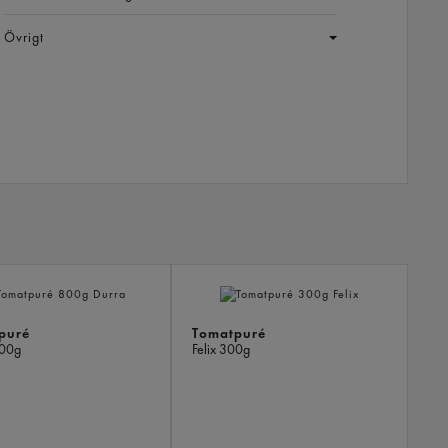
Övrigt
LIKN
PROD
puré
Tomatpuré
00g
Felix
300g