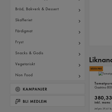
Bröd, Bakverk & Dessert
Skafferiet
Färdigmat
Fryst
Snacks & Godis
Liknan
Vegetariskt
Non Food
Tomatpur
Gastrino
80
KAMPANJER
380,33
BLI MEDLEM
Inkl. moms
Jmf.pris 39,61 kr