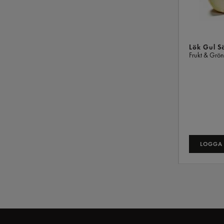
Lök Gul S
Frukt & Grö
LOGGA 