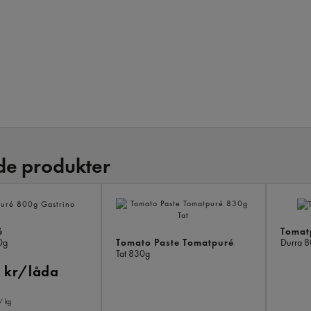
de produkter
é
Tomat
Tomato Paste Tomatpuré
0g
Durra
8
Tat
830g
 kr/låda
/ kg