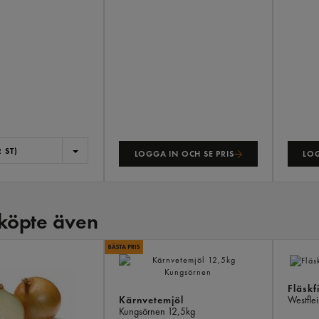
 ST)
LOGGA IN OCH SE PRIS
LOG
köpte även
Fläskfi
Kärnvetemjöl
Westfle
Kungsörnen
12,5kg