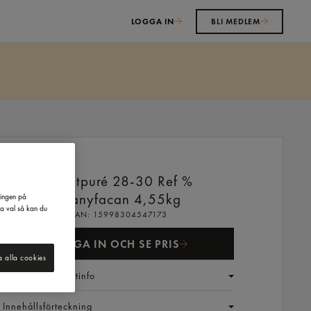
LOGGA IN
BLI MEDLEM
n
Tomatpuré 28-30 Ref %
Aranyfacan
4,55kg
ringen på
na val så kan du
EAN:
15998304547173
LOGGA IN OCH SE PRIS
a alla cookies
Generell produktinfo
Innehållsförteckning