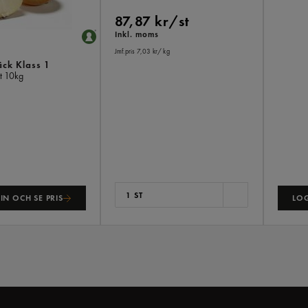
87,87 kr/st
Inkl. moms
Jmf.pris 7,03 kr
/ kg
äck Klass 1
nt
10kg
1 ST
IN OCH SE PRIS
LOG