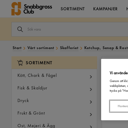
SORTIMENT
KAMPANJER
SÖK
VARA
I
VÅRT
SORTIMENT
Start
Vårt sortiment
Skafferiet
Ketchup, Senap & Ros
SORTIMENT
Vi använde
Kött, Chark & Fågel
Genom att klic
webbplatsen, a
Fisk & Skaldjur
trycka på "Han
Dryck
Hanter
Frukt & Grönt
Ost, Mejeri & Ägg