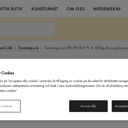
HITTA BUTIK
KUNDTJÄNST
OM OSS
MEDLEMSKAP
tad Lök
Tomatpuré
Tomatpuré 28-30 Ref % 4,55kg Aranyfaca
r Cookies
ka på "Acceptera alla cookies" samtycker du till lagring av cookies på din enhet för att förbättra navige
nalysera webbplatsens användning och bistå i våra marknadsföringsinsatser. Om du vill skräddarsy di
tera cookies".
a cookies
Avvisa alla
Accepter