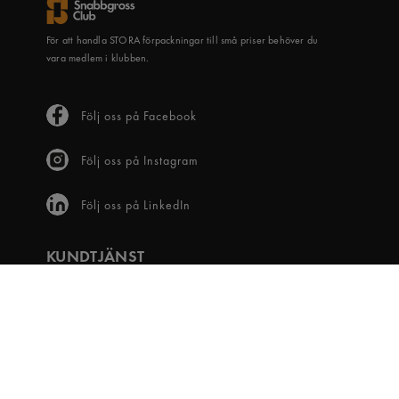
För att handla STORA förpackningar till små priser behöver du
vara medlem i klubben.
Följ oss på Facebook
Följ oss på Instagram
Följ oss på LinkedIn
KUNDTJÄNST
Frågor & svar
Våra villkor
Visselblåsartjänst
Digital tillgänglighet