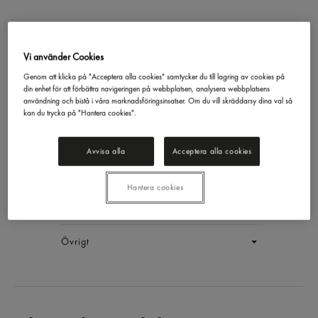
Vi använder Cookies
Tomato Paste Tomatpuré
Genom att klicka på "Acceptera alla cookies" samtycker du till lagring av cookies på
din enhet för att förbättra navigeringen på webbplatsen, analysera webbplatsens
Tat
830g
användning och bistå i våra marknadsföringsinsatser. Om du vill skräddarsy dina val så
EAN:
18690635030160
kan du trycka på "Hantera cookies".
LOGGA IN
Avvisa alla
Acceptera alla cookies
Generell produktinfo
Hantera cookies
Innehållsförteckning
Övrigt