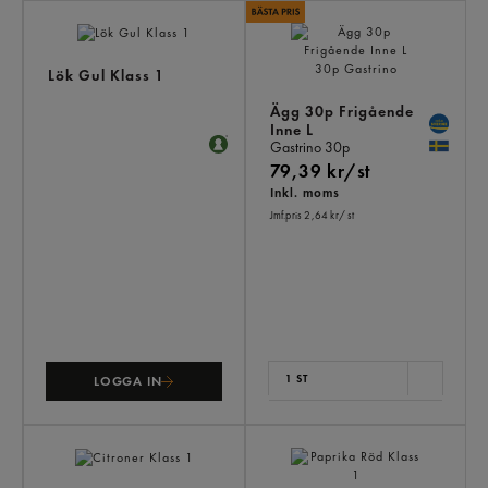
AN
KÖ
ÄV
Lök Gul Klass 1
Ägg 30p Frigående
Inne L
Gastrino
30p
79,39 kr/st
Inkl. moms
Jmf.pris 2,64 kr
/ st
1 ST
LOGGA IN