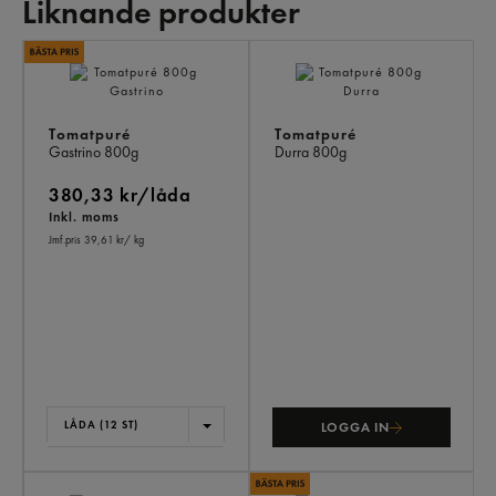
Liknande produkter
LI
PR
Tomatpuré
Tomatpuré
Gastrino
800g
Durra
800g
380,33 kr/låda
Inkl. moms
Jmf.pris 39,61 kr
/ kg
LÅDA (12 ST)
LOGGA IN