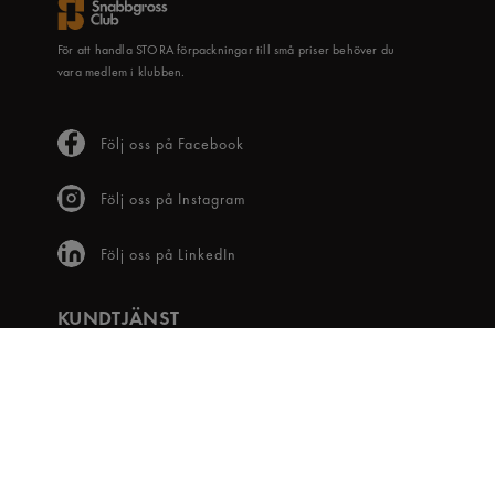
För att handla STORA förpackningar till små priser behöver du
vara medlem i klubben.
Följ oss på Facebook
Följ oss på Instagram
Följ oss på LinkedIn
KUNDTJÄNST
Frågor & svar
Våra villkor
Visselblåsartjänst
Digital tillgänglighet