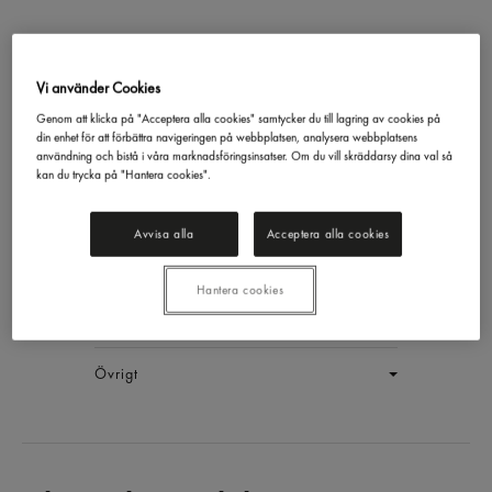
Vi använder Cookies
Chilisås
Genom att klicka på "Acceptera alla cookies" samtycker du till lagring av cookies på
din enhet för att förbättra navigeringen på webbplatsen, analysera webbplatsens
Felix
5kg
användning och bistå i våra marknadsföringsinsatser. Om du vill skräddarsy dina val så
EAN:
7310240084481
kan du trycka på "Hantera cookies".
LOGGA IN
Avvisa alla
Acceptera alla cookies
Generell produktinfo
Hantera cookies
Innehållsförteckning
Övrigt