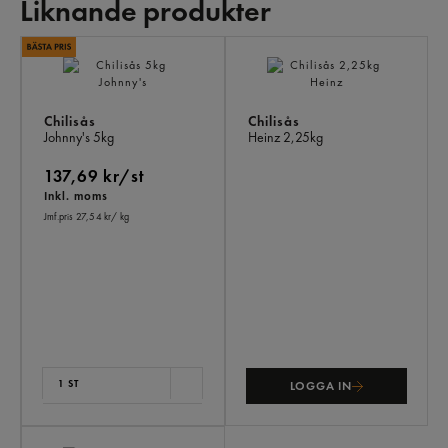
Liknande produkter
LI
PR
Chilisås
Chilisås
Johnny's
5kg
Heinz
2,25kg
137,69 kr/st
Inkl. moms
Jmf.pris 27,54 kr
/ kg
1 ST
LOGGA IN