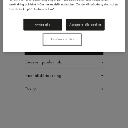
användning och bistå i våra marknadsföringsinsatser. Om du vill skräddarsy dina val så
kan du trycka på "Hantera cookies".
Strösocker
Avvisa alla
Acceptera alla cookies
Garant
2kg
EAN:
17311043009395
Hantera cookies
LOGGA IN
Generell produktinfo
Innehållsförteckning
Övrigt