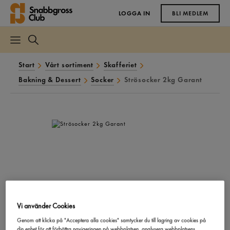
LOGGA IN
BLI MEDLEM
Start
Vårt sortiment
Skafferiet
Bakning & Dessert
Socker
Strösocker 2kg Garant
Vi använder Cookies
Genom att klicka på "Acceptera alla cookies" samtycker du till lagring av cookies på
din enhet för att förbättra navigeringen på webbplatsen, analysera webbplatsens