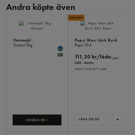
Andra köpte även
AN
KÖ
ÄV
Vetemjöl
Pepsi Max Läsk Burk
Garant
5kg
Pepsi
33cl
111,30 kr/låda
+ pant
Inkl. moms
Jmf.pris 16,88 kr
/ l
+ pant
LÅDA (20 ST)
LOGGA IN