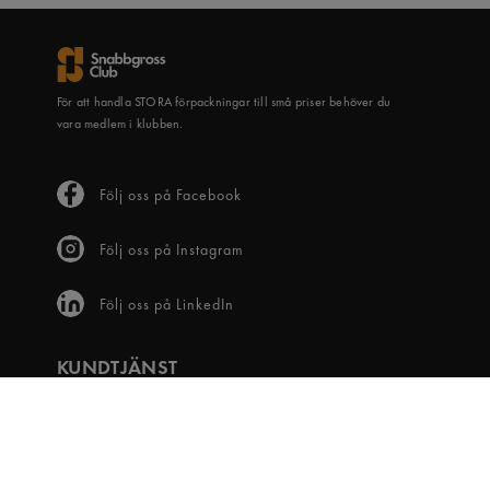
För att handla STORA förpackningar till små priser behöver du
vara medlem i klubben.
Följ oss på Facebook
Följ oss på Instagram
Följ oss på LinkedIn
KUNDTJÄNST
Frågor & svar
Våra villkor
Visselblåsartjänst