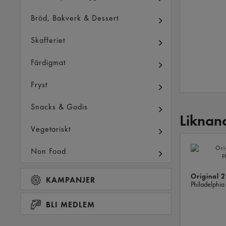
Bröd, Bakverk & Dessert
Skafferiet
Färdigmat
Fryst
Snacks & Godis
Liknan
Vegetariskt
Non Food
Original 
KAMPANJER
Philadelphia
BLI MEDLEM