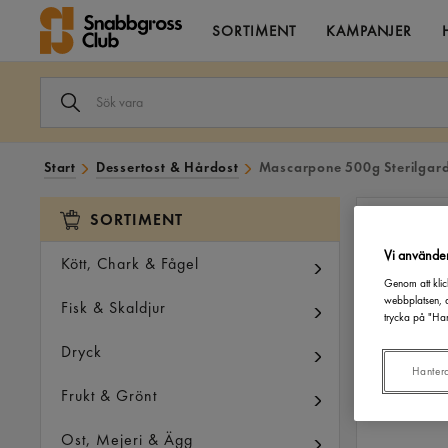
SORTIMENT
KAMPANJER
SÖK
VARA
I
VÅRT
SORTIMENT
Start
Dessertost & Hårdost
Mascarpone 500g Sterilgar
SORTIMENT
Vi använde
Kött, Chark & Fågel
Genom att klic
webbplatsen, a
Fisk & Skaldjur
trycka på "Han
Dryck
Hanter
Frukt & Grönt
Ost, Mejeri & Ägg