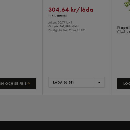
304,64 kr/låda
Inkl. moms
Jmf.pris 50,77 kr
/ l
Ord.pris
361,88 kr/låda
Napoli
Priset gäller t.o.m 2026.08.09
Chef´s 
LÅDA (6 ST)
IN OCH SE PRIS
LOG