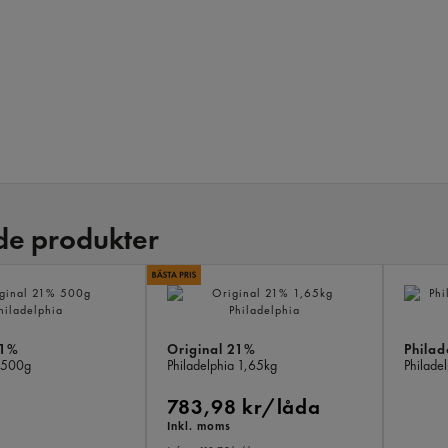
de produkter
21%
Original 21%
Philad
500g
Philadelphia
1,65kg
Philade
783,98 kr/låda
Inkl. moms