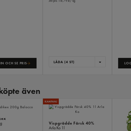
Jmf.pris 118,79 kr
/ kg
LÅDA (4 ST)
IN OCH SE PRIS
LOG
köpte även
kex
Vispgrädde Färsk 40%
g
Arla Ko
1l