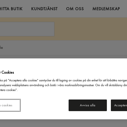
HITTA BUTIK
KUNDTJÄNST
OM OSS
MEDLEMSKAP
da
r Cookies
ka på "Acceptera alla cookies" samtycker du till lagring av cookies på din enhet för att förbättra navige
nalysera webbplatsens användning och bistå i våra marknadsföringsinsatser. Om du vill skräddarsy di
tera cookies".
a cookies
Avvisa alla
Accepter