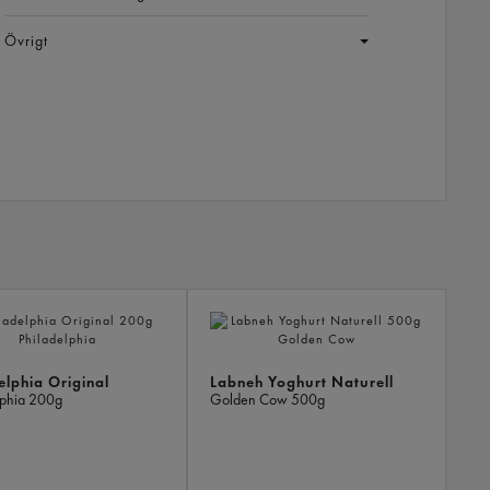
Övrigt
LIKN
PROD
elphia Original
Labneh Yoghurt Naturell
lphia
200g
Golden Cow
500g