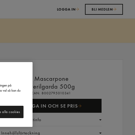
LOGGA IN
BLI MEDLEM
Mascarpone
Sterilgarda
500g
ringen på
na val så kan du
EAN:
8002795010341
LOGGA IN OCH SE PRIS
a alla cookies
Generell produktinfo
Innehållsförteckning