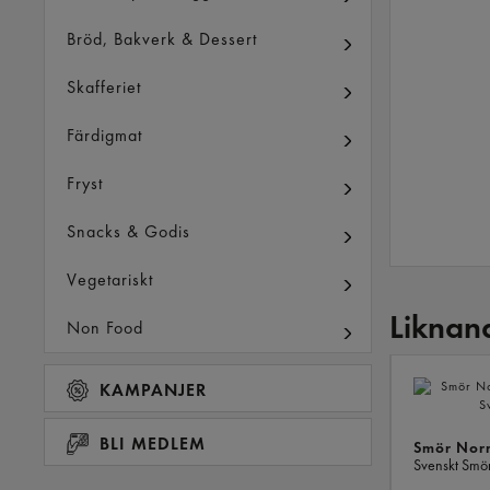
Bröd, Bakverk & Dessert
Skafferiet
Färdigmat
Fryst
Snacks & Godis
Vegetariskt
Liknan
Non Food
KAMPANJER
BLI MEDLEM
Smör Nor
Svenskt Smö