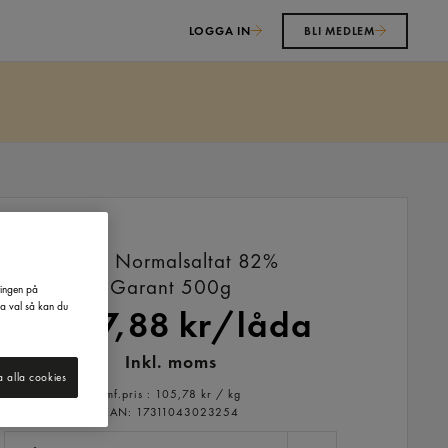
LOGGA IN
BLI MEDLEM
Smör Normalsaltat 82%
Garant
500g
ringen på
na val så kan du
1 057,88 kr/låda
Inkl. moms
a alla cookies
Jmf.pris : 105,78 kr /
kg
EAN:
17311043023254