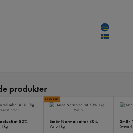
de produkter
malsaltat 82%
Smör Normalsaltat 80%
Smör 
r
1kg
Valio
1kg
Svenskt