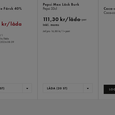
Pepsi Max Läsk Burk
de Färsk 40%
Coca-c
Pepsi
33cl
Coca-c
111,30 kr/låda
+ pant
 kr/låda
Inkl. moms
Jmf.pris 16,88 kr
/ l
+ pant
/ l
 kr/låda
o.m 2026.08.09
ST)
LÅDA (20 ST)
LOG