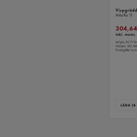
Vispgräd
Arla Ko
1l
304,64
Inkl. moms
Jmf.pris 50,77 kr
Ord.pris
361,88
Priset gäller t.
LÅDA (6 