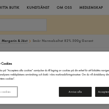
HITTA BUTIK
KUNDTJÄNST
OM OSS
MEDLEMSKAP
 Margarin & Jäst
Smör Normalsaltat 82% 500g Garant
r Cookies
ka på "Acceptera alla cookies" samtycker du till lagring av cookies på din enhet för att förbättra navige
nalysera webbplatsens användning och bistå i våra marknadsföringsinsatser. Om du vill skräddarsy di
tera cookies".
a cookies
Avvisa alla
Accepter