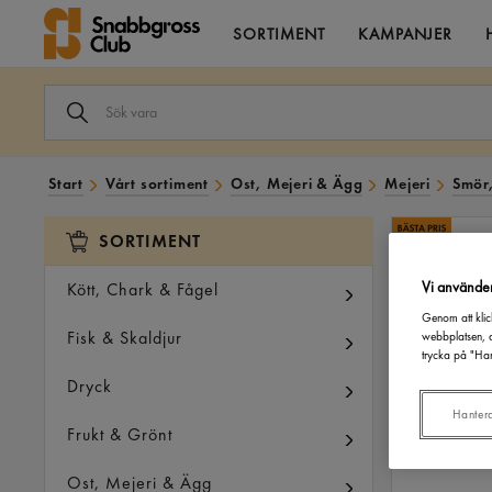
SORTIMENT
KAMPANJER
SÖK
VARA
I
VÅRT
SORTIMENT
Start
Vårt sortiment
Ost, Mejeri & Ägg
Mejeri
Smör,
SORTIMENT
Vi använde
Kött, Chark & Fågel
Genom att klic
Fisk & Skaldjur
webbplatsen, a
trycka på "Han
Dryck
Hanter
Frukt & Grönt
Ost, Mejeri & Ägg