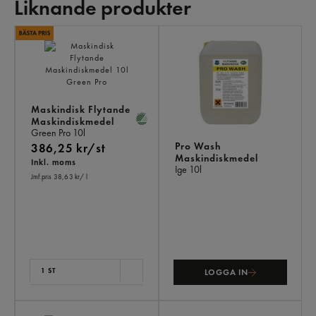
Liknande produkter
LI
PR
Maskindisk Flytande
Maskindiskmedel
Green Pro
10l
Pro Wash
386,25 kr/st
Maskindiskmedel
Inkl. moms
Ige
10l
Jmf.pris 38,63 kr
/ l
1 ST
LOGGA IN