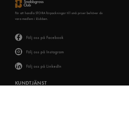
För att handla STORA förpackningar till små priser behöver du
vara medlem i klubben.
Följ oss på Facebook
Följ oss på Instagram
Följ oss på LinkedIn
KUNDTJÄNST
Frågor & svar
Våra villkor
Visselblåsartjänst
Digital tillgänglighet