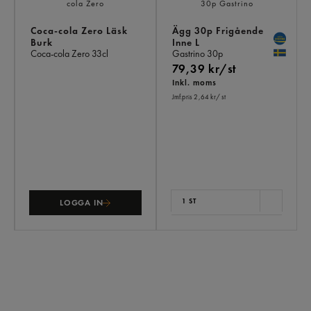
Coca-cola Zero Läsk
Ägg 30p Frigående
Burk
Inne L
Coca-cola Zero
33cl
Gastrino
30p
79,39 kr/st
Inkl. moms
Jmf.pris 2,64 kr
/ st
1 ST
LOGGA IN