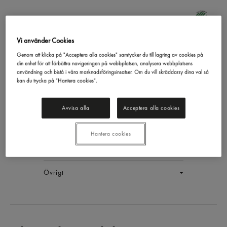
Vi använder Cookies
Original Maskindiskmedel
Genom att klicka på "Acceptera alla cookies" samtycker du till lagring av cookies på
din enhet för att förbättra navigeringen på webbplatsen, analysera webbplatsens
Yes
70p
användning och bistå i våra marknadsföringsinsatser. Om du vill skräddarsy dina val så
EAN:
8700216240208
kan du trycka på "Hantera cookies".
LOGGA IN
Avvisa alla
Acceptera alla cookies
Generell produktinfo
Hantera cookies
Innehållsförteckning
Övrigt