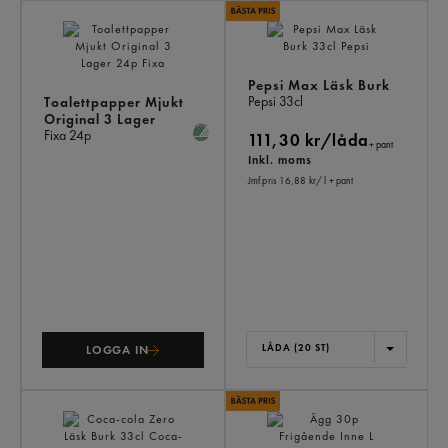
AN
KÖ
ÄV
Pepsi Max Läsk Burk
Pepsi
33cl
Toalettpapper Mjukt
Original 3 Lager
Fixa
24p
111,30 kr/låda
+ pant
Inkl. moms
Jmf.pris 16,88 kr
/ l
+ pant
LÅDA (20 ST)
LOGGA IN