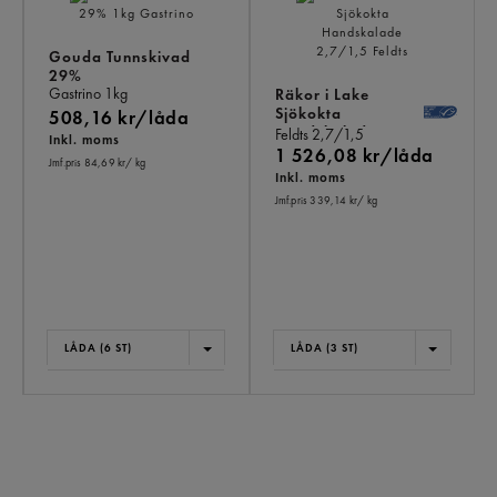
Gouda Tunnskivad
29%
Gastrino
1kg
Räkor i Lake
Sjökokta
508,16 kr/låda
Handskalade
Feldts
2,7/1,5
Inkl. moms
1 526,08 kr/låda
Jmf.pris 84,69 kr
/ kg
Inkl. moms
Jmf.pris 339,14 kr
/ kg
LÅDA (6 ST)
LÅDA (3 ST)