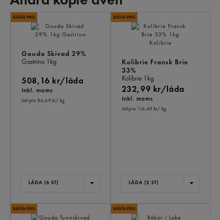
AN
KÖ
ÄV
Gouda Skivad 29%
Gastrino
1kg
Kolibrie Fransk Brie
33%
Kolibrie
1kg
508,16 kr/låda
232,99 kr/låda
Inkl. moms
Inkl. moms
Jmf.pris 84,69 kr
/ kg
Jmf.pris 116,49 kr
/ kg
LÅDA (6 ST)
LÅDA (2 ST)