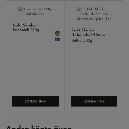
Kokt Skinka
Jakobsdals
250g
Rökt Skinka
Helmuskel 90mm
Skivad
Delikat
500g
LOGGA IN
LOGGA IN
Andra köpte även