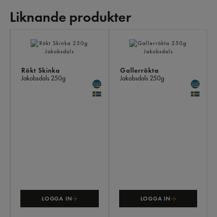
Liknande produkter
LI
PR
Rökt Skinka
Gallerrökta
Jakobsdals
250g
Jakobsdals
250g
LOGGA IN
LOGGA IN