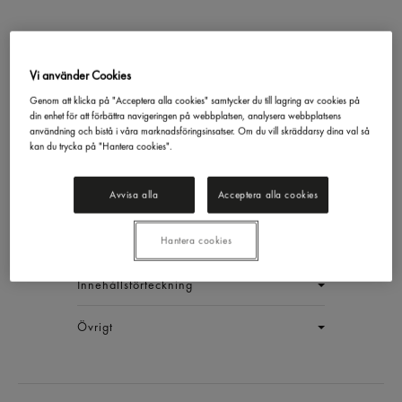
Vi använder Cookies
Rökt Skinka Helmuskel
Genom att klicka på "Acceptera alla cookies" samtycker du till lagring av cookies på
din enhet för att förbättra navigeringen på webbplatsen, analysera webbplatsens
Skivad
användning och bistå i våra marknadsföringsinsatser. Om du vill skräddarsy dina val så
Signal & Ander
1,5kg
kan du trycka på "Hantera cookies".
EAN:
17350012522251
Avvisa alla
Acceptera alla cookies
LOGGA IN
Hantera cookies
Generell produktinfo
Innehållsförteckning
Övrigt