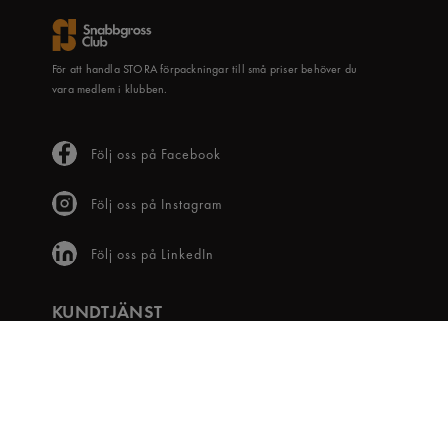
För att handla STORA förpackningar till små priser behöver du
vara medlem i klubben.
Följ oss på Facebook
Följ oss på Instagram
Följ oss på LinkedIn
KUNDTJÄNST
Frågor & svar
Våra villkor
Visselblåsartjänst
Digital tillgänglighet