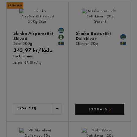
LI
PR
Skinka Alspånsrökt
Skinka Basturökt
Skivad
Deliskivor
Scan
500g
Garant
120g
343,97 kr/låda
Inkl. moms
Jmf.pris 137,58 kr
/ kg
LÅDA (5 ST)
LOGGA IN