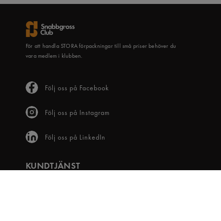
För att handla STORA förpackningar till små priser behöver du
vara medlem i klubben.
Följ oss på Facebook
Följ oss på Instagram
Följ oss på LinkedIn
KUNDTJÄNST
Frågor & svar
Våra villkor
Visselblåsartjänst