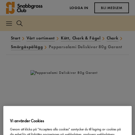
LOGGA IN
BLI MEDLEM
Start
Vårt sortiment
Kött, Chark & Fågel
Chark
Smörgåspålägg
Pepparsalami Deliskivor 80g Garant
Vi använder Cookies
Genom att klicka på "Acceptera alla cookies" samtycker du till lagring av cookies på
din enhet för att förbättra navigeringen på webbplatsen, analysera webbplatsens