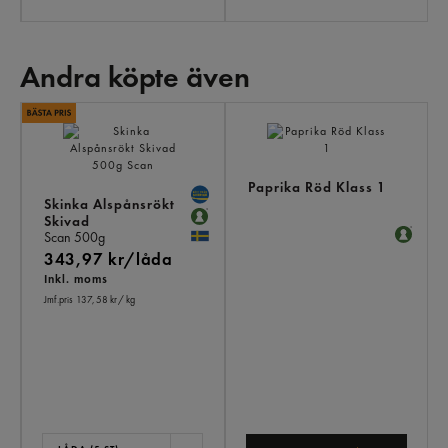
Andra köpte även
AN
KÖ
ÄV
Paprika Röd Klass 1
Skinka Alspånsrökt
Skivad
Scan
500g
343,97 kr/låda
Inkl. moms
Jmf.pris 137,58 kr
/ kg