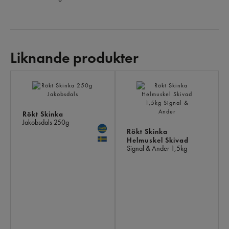
Liknande produkter
LI
PR
Rökt Skinka
Jakobsdals
250g
Rökt Skinka
Helmuskel Skivad
Signal & Ander
1,5kg