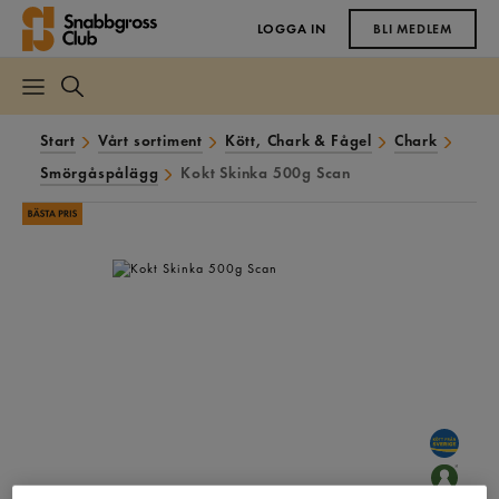
LOGGA IN
BLI MEDLEM
Start
Vårt sortiment
Kött, Chark & Fågel
Chark
Smörgåspålägg
Kokt Skinka 500g Scan