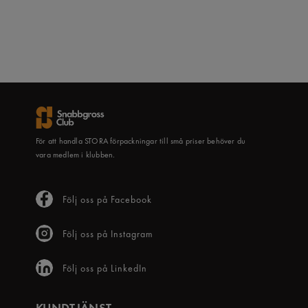
För att handla STORA förpackningar till små priser behöver du
vara medlem i klubben.
Följ oss på Facebook
Följ oss på Instagram
Följ oss på LinkedIn
KUNDTJÄNST