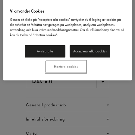
Vi använder Cookies
Genom att klicka på "Acceptera alla cookies" samtycker du till lagring av cookies på
Kokt Skinka
din enhet för att förbättra navigeringen på webbplatsen, analysera webbplatsens
användning och bistå i våra marknadsföringsinsatser. Om du vill skräddarsy dina val så
Scan
500g
kan du trycka på "Hantera cookies".
412,76 kr/låda
Avvisa alla
Acceptera alla cookies
Inkl. moms
Jmf.pris : 137,58 kr /
kg
Hantera cookies
EAN:
17300206854309
LÅDA (6 ST)
Generell produktinfo
Innehållsförteckning
Övrigt