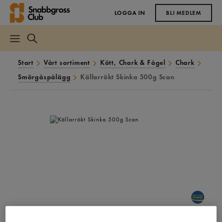
LOGGA IN
BLI MEDLEM
Start
Vårt sortiment
Kött, Chark & Fågel
Chark
Smörgåspålägg
Källarrökt Skinka 500g Scan