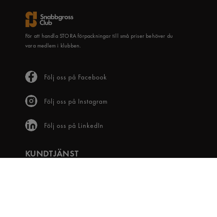
För att handla STORA förpackningar till små priser behöver du
vara medlem i klubben.
Följ oss på Facebook
Följ oss på Instagram
Följ oss på LinkedIn
KUNDTJÄNST
Frågor & svar
Våra villkor
Visselblåsartjänst