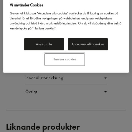
Vi använder Cookies
Genom att klicka på "Acceptera alla cookies" samtycker du till lagring av cookies på
din enhet för att förbättra navigeringen på webbplatsen, analysera webbplatsens
Källarrökt Skinka
användning och bistå i våra marknadsföringsinsatser. Om du vill skräddarsy dina val så
kan du trycka på "Hantera cookies".
Scan
500g
EAN:
17300207706317
Avvisa alla
Acceptera alla cookies
LOGGA IN
Hantera cookies
Generell produktinfo
Innehållsförteckning
Övrigt
Liknande produkter