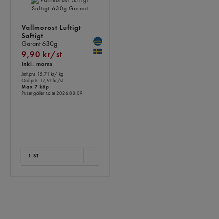
ÄVEN
Vallmorost Luftigt
Saftigt
Garant
630g
9,90 kr/st
Inkl. moms
Jmf.pris 15,71 kr
/ kg
Ord.pris
17,91 kr/st
Max 7 köp
Priset gäller t.o.m 2026.08.09
1 ST