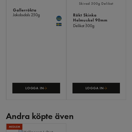
Gallerrökta
Jakobsdals
250g
Rökt Skinka
Helmuskel 90mm
Skivad
Delikat
500g
LOGGA IN
LOGGA IN
Andra köpte även
ANDRA
KÖPTE