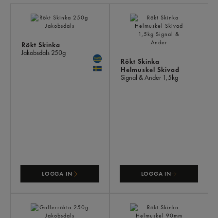
LI
PR
Rökt Skinka
Jakobsdals
250g
Rökt Skinka
Helmuskel Skivad
Signal & Ander
1,5kg
LOGGA IN
LOGGA IN