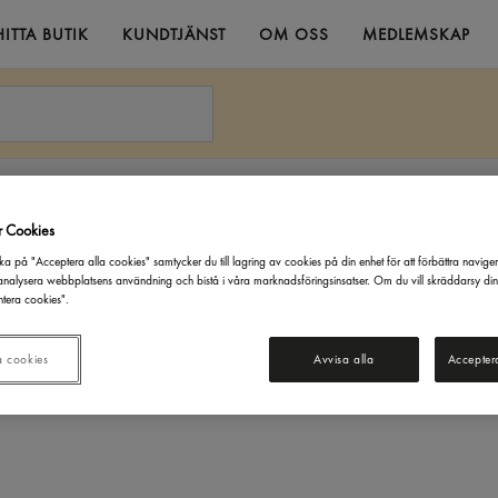
HITTA BUTIK
KUNDTJÄNST
OM OSS
MEDLEMSKAP
v & Köttbullar
Salsiccia Toscana Fänkål ca: 1kg Viani
r Cookies
ka på "Acceptera alla cookies" samtycker du till lagring av cookies på din enhet för att förbättra navige
nalysera webbplatsens användning och bistå i våra marknadsföringsinsatser. Om du vill skräddarsy di
tera cookies".
a cookies
Avvisa alla
Accepter