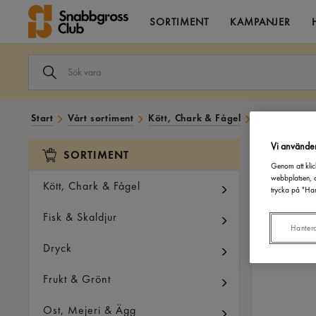
SORTIMENT
KAMPANJER
SÖK
VARA
I
VÅRT
SORTIMENT
Start
Vårt sortiment
Kött, Chark & Fågel
Chark
Kor
Vi använde
SORTIMENT
Genom att klic
webbplatsen, a
Kött, Chark & Fågel
trycka på "Han
Fisk & Skaldjur
Hanter
Dryck
Frukt & Grönt
Ost, Mejeri & Ägg