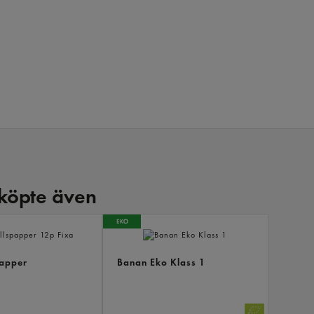
köpte även
ANDRA
KÖPTE
ÄVEN
papper
Banan Eko Klass 1