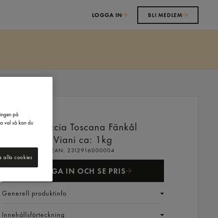
LOGGA IN
BLI MEDLEM
ringen på
na val så kan du
Salsiccia Toscana Fänkål
Viani
ca: 1kg
EAN:
2312916000004
a alla cookies
LOGGA IN OCH SE PRIS
Generell produktinfo
Innehållsförteckning