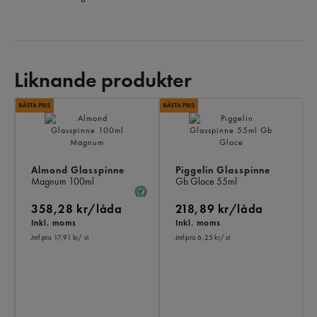
Liknande produkter
LI
PR
Almond Glasspinne
Piggelin Glasspinne
Magnum
100ml
Gb Glace
55ml
358,28 kr/låda
218,89 kr/låda
Inkl. moms
Inkl. moms
Jmf.pris 17,91 kr
/ st
Jmf.pris 6,25 kr
/ st