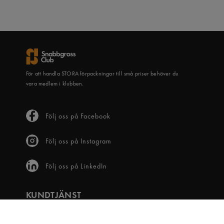
För att handla STORA förpackningar till små priser behöver du
vara medlem i klubben.
Följ oss på Facebook
Följ oss på Instagram
Följ oss på LinkedIn
KUNDTJÄNST
Frågor & svar