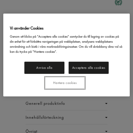
Sandwich Glass
Vi använder Cookies
Gb Glace
100ml
Genom att klicka på "Acceptera alla cookies" samtycker du till lagring av cookies på
529,79 kr/låda
din enhet för att förbättra navigeringen på webbplatsen, analysera webbplatsens
användning och bistå i våra marknadsföringsinsatser. Om du vill skräddarsy dina val så
kan du trycka på "Hantera cookies".
Inkl. moms
Jmf.pris : 12,61 kr /
st
Avvisa alla
Acceptera alla cookies
EAN:
7310291002151
LÅDA (42 ST)
Hantera cookies
Generell produktinfo
Innehållsförteckning
Övrigt