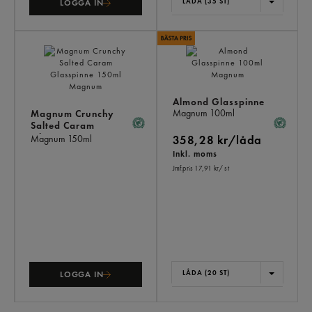
LÅDA (35 ST)
LOGGA IN
Almond Glasspinne
Magnum
100ml
Magnum Crunchy
Salted Caram
Glasspinne
Magnum
150ml
358,28 kr/låda
Inkl. moms
Jmf.pris 17,91 kr
/ st
LÅDA (20 ST)
LOGGA IN