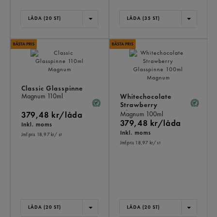
LÅDA (20 ST)
LÅDA (35 ST)
Classic Glasspinne
Magnum
110ml
Whitechocolate
Strawberry
Glasspinne
379,48 kr/låda
Magnum
100ml
379,48 kr/låda
Inkl. moms
Inkl. moms
Jmf.pris 18,97 kr
/ st
Jmf.pris 18,97 kr
/ st
LÅDA (20 ST)
LÅDA (20 ST)