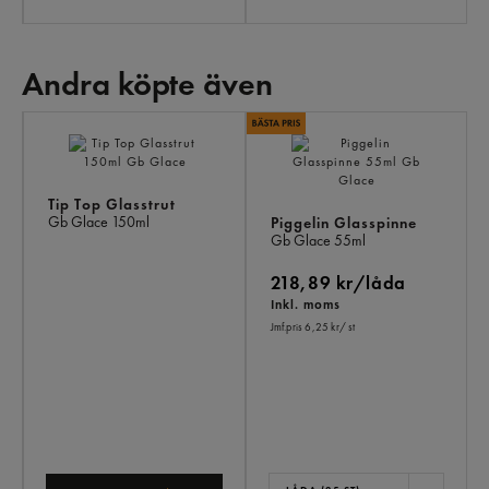
Andra köpte även
AN
KÖ
ÄV
Tip Top Glasstrut
Gb Glace
150ml
Piggelin Glasspinne
Gb Glace
55ml
218,89 kr/låda
Inkl. moms
Jmf.pris 6,25 kr
/ st