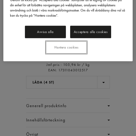
Genom att klicka på "Acceptera alla cookies" samtycker du till lagring av cookies på
din enhet för att förbättra navigeringen på webbplatsen, analysera webbplatsens
användning och bistå i våra marknadsföringsinsatser. Om du vill skräddarsy dina val så
kan du trycka på "Hantera cookies".
Kyckinginnerf Grillad
Gastrino
2,5kg
Avvisa alla
Acceptera alla cookies
1 059,58 kr/låda
Hantera cookies
Inkl. moms
Jmf.pris : 105,96 kr /
kg
EAN:
17311043012517
LÅDA (4 ST)
Generell produktinfo
Innehållsförteckning
Övrigt