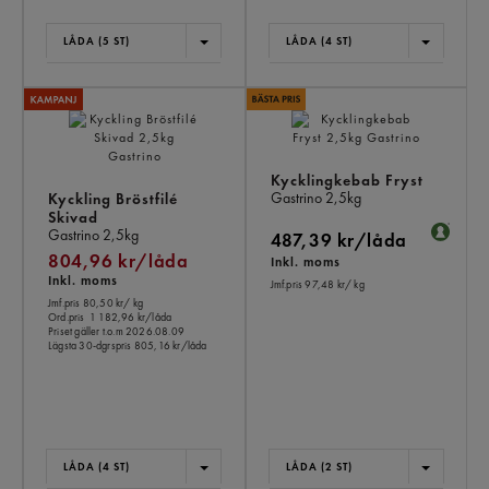
LÅDA (5 ST)
LÅDA (4 ST)
Kycklingkebab Fryst
Gastrino
2,5kg
Kyckling Bröstfilé
Skivad
Gastrino
2,5kg
487,39 kr/låda
804,96 kr/låda
Inkl. moms
Inkl. moms
Jmf.pris 97,48 kr
/ kg
Jmf.pris 80,50 kr
/ kg
Ord.pris
1 182,96 kr/låda
Priset gäller t.o.m 2026.08.09
Lägsta 30-dgrspris
805,16 kr/låda
LÅDA (4 ST)
LÅDA (2 ST)