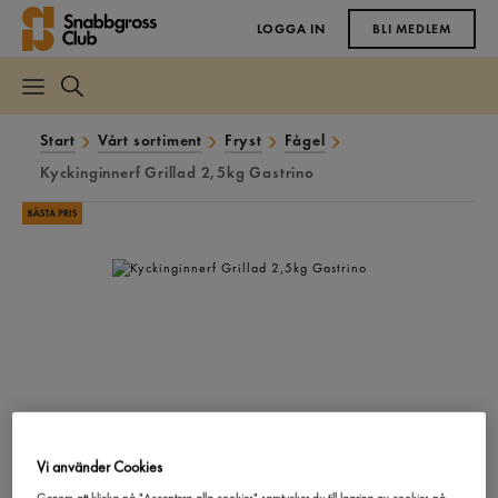
LOGGA IN
BLI MEDLEM
Start
Vårt sortiment
Fryst
Fågel
Kyckinginnerf Grillad 2,5kg Gastrino
Vi använder Cookies