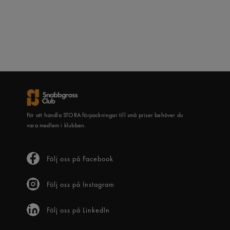
För att handla STORA förpackningar till små priser behöver du
vara medlem i klubben.
Följ oss på Facebook
Följ oss på Instagram
Följ oss på LinkedIn