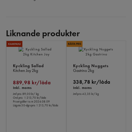
Liknande produkter
LI
PR
Kyckling Sallad
Kyckling Nuggets
Kitchen Joy
2kg
Gastrino
2kg
338,78 kr/låda
889,98 kr/låda
Inkl. moms
Inkl. moms
Jmf.pris 89,00 kr
/ kg
Jmf.pris 42,35 kr
/ kg
Ord.pris
1 213,70 kr/låda
Priset gäller t.o.m 2026.08.09
Lägsta 30-dgrspris
1 213,70 kr/låda