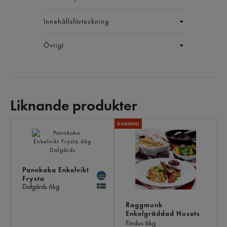
Innehållsförteckning
Övrigt
Liknande produkter
LI
PR
Pannkaka Enkelvikt
Frysta
Dafgårds
6kg
Raggmunk
Enkelgräddad Husets
Fryst/ 100x60g
Findus
6kg