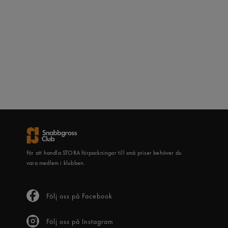
För att handla STORA förpackningar till små priser behöver du
vara medlem i klubben.
Följ oss på Facebook
Följ oss på Instagram