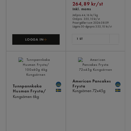
264,89 kr/st
Inkl. moms
Jmf.pris 44,16 kr
/ kg
Ord.pris
355,10 kr/st
Priset gäller t.o.m 2026.08.09
Lägsta 30-dgrspris
355,10 kr/st
1 ST
LOGGA IN
American Pancakes
Tunnpannkaka
Frysta
Kungsörnen
72x45g
Husman Frysta/
100x60g
Kungsörnen
6kg