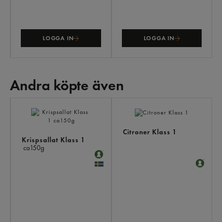
LOGGA IN
LOGGA IN
Andra köpte även
AN
KÖ
ÄV
Citroner Klass 1
Krispsallat Klass 1
ca150g