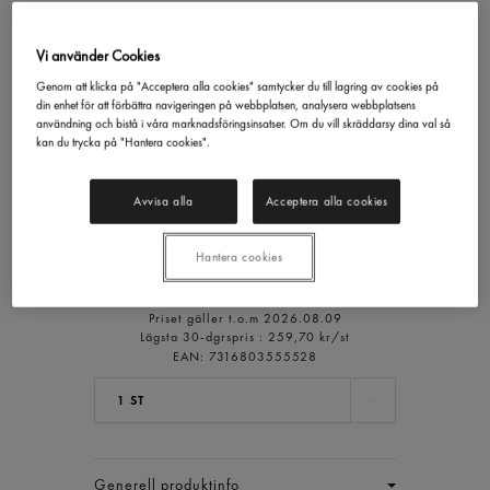
Vi använder Cookies
Pannkaka Enkelvikt Fryst/
Genom att klicka på "Acceptera alla cookies" samtycker du till lagring av cookies på
din enhet för att förbättra navigeringen på webbplatsen, analysera webbplatsens
100x60g
användning och bistå i våra marknadsföringsinsatser. Om du vill skräddarsy dina val så
Findus
6kg
kan du trycka på "Hantera cookies".
190,69 kr/st
Avvisa alla
Acceptera alla cookies
Inkl. moms
Hantera cookies
Jmf.pris : 31,79 kr /
kg
Ord.pris :
259,70 kr/st
Priset gäller t.o.m 2026.08.09
Lägsta 30-dgrspris :
259,70 kr/st
EAN:
7316803555528
1 ST
Generell produktinfo