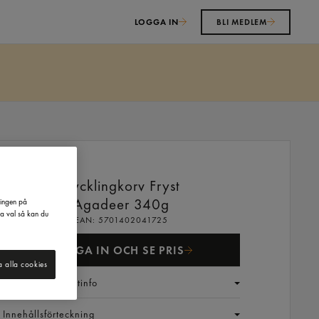
LOGGA IN
BLI MEDLEM
Kycklingkorv Fryst
Agadeer
340g
ringen på
na val så kan du
EAN:
5701402041725
LOGGA IN OCH SE PRIS
a alla cookies
Generell produktinfo
Innehållsförteckning