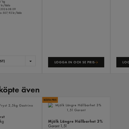
/ kg
 kr/låda
o.m 2026.08.09
is
507,92 kr/låda
ST)
LOGGA IN OCH SE PRIS
LOG
köpte även
ANDRA
KÖPTE
ÄVEN
yst
Mjölk Längre Hållbarhet 3%
kg
Garant
1,5l