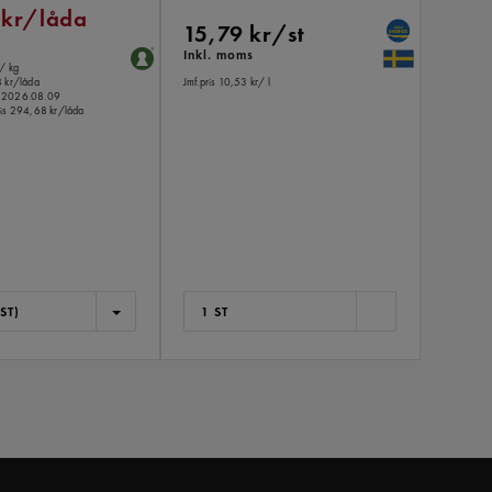
 kr/låda
15,79 kr/st
Inkl. moms
/ kg
Jmf.pris 10,53 kr
/ l
 kr/låda
o.m 2026.08.09
is
294,68 kr/låda
ST)
1 ST