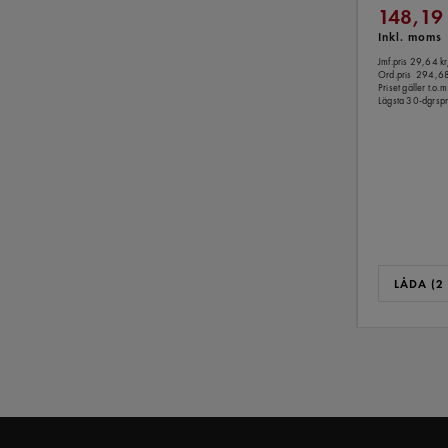
148,19
Inkl. moms
Jmf.pris 29,64 kr
Ord.pris
294,68
Priset gäller t.
Lägsta 30-dgrspr
LÅDA (2 