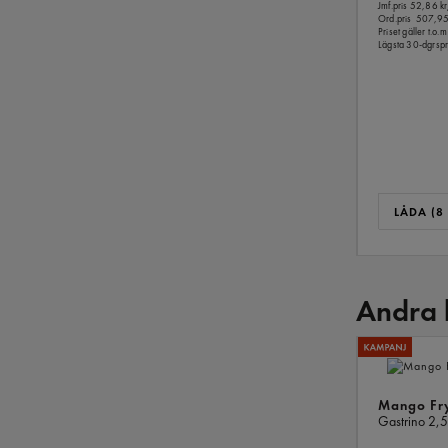
Jmf.pris 52,86 kr
Ord.pris
507,95
Priset gäller t.
Lägsta 30-dgrspr
LÅDA (8 
Andra 
Mango Fr
Gastrino
2,5