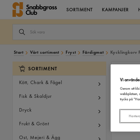
SORTIMENT
KAMPANJER
SÖK
VARA
I
VÅRT
SORTIMENT
Start
Vårt sortiment
Fryst
Färdigmat
Kycklingkorv 
SORTIMENT
Vi använde
Kött, Chark & Fågel
Genom att klic
webbplatsen, a
Fisk & Skaldjur
trycka på "Han
Dryck
Hanter
Frukt & Grönt
Ost, Mejeri & Ägg