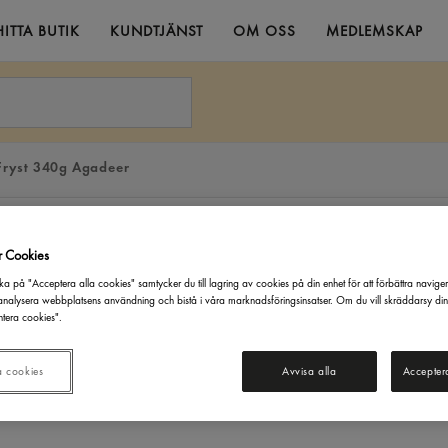
HITTA BUTIK
KUNDTJÄNST
OM OSS
MEDLEMSKAP
Fryst 340g Agadeer
r Cookies
ka på "Acceptera alla cookies" samtycker du till lagring av cookies på din enhet för att förbättra navige
nalysera webbplatsens användning och bistå i våra marknadsföringsinsatser. Om du vill skräddarsy di
tera cookies".
a cookies
Avvisa alla
Accepter