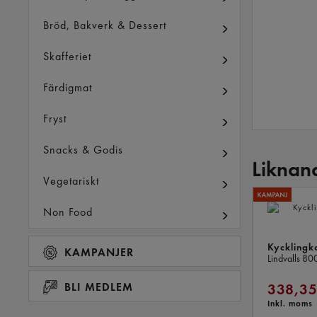
Bröd, Bakverk & Dessert
Skafferiet
Färdigmat
Fryst
Snacks & Godis
Liknan
Vegetariskt
Non Food
Kycklingk
KAMPANJER
Lindvalls
80
BLI MEDLEM
338,35
Inkl. moms