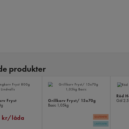
de produkter
Röd H
orv Fryst
Grillkorv Fryst/ 15x70g
Göl
2.5
0g
Basic
1,05kg
 kr/låda