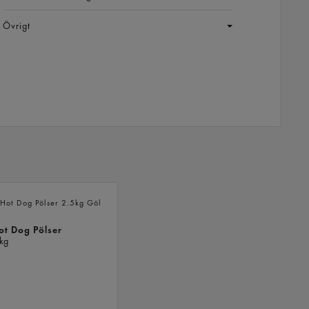
Övrigt
LIKNANDE
PRODUKTER
ot Dog Pölser
kg