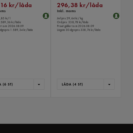
16 kr/låda
296,38 kr/låda
moms
Inkl. moms
8,85 kr
/ l
Jmf.pris 29,64 kr
/ kg
 589,36 kr/låda
Ord.pris
338,78 kr/låda
ler t.o.m 2026.08.09
Priset gäller t.o.m 2026.08.09
dgrspris
1 589,34 kr/låda
Lägsta 30-dgrspris
338,76 kr/låda
 (6 ST)
LÅDA (4 ST)