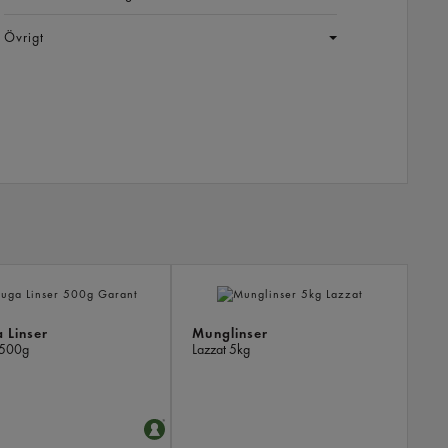
Övrigt
LIKN
PROD
 Linser
Munglinser
500g
Lazzat
5kg