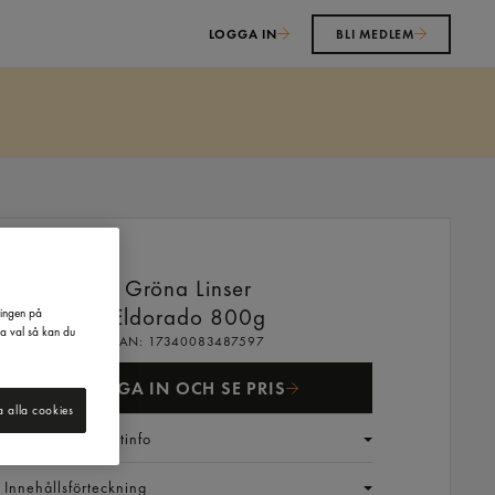
LOGGA IN
BLI MEDLEM
Gröna Linser
Eldorado
800g
ringen på
na val så kan du
EAN:
17340083487597
LOGGA IN OCH SE PRIS
a alla cookies
Generell produktinfo
Innehållsförteckning