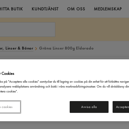
HITTA BUTIK
KUNDTJÄNST
OM OSS
MEDLEMSKAP
or, Linser & Bönor
Gröna Linser 800g Eldorado
r Cookies
ka på "Acceptera alla cookies" samtycker du till lagring av cookies på din enhet för att förbättra navige
nalysera webbplatsens användning och bistå i våra marknadsföringsinsatser. Om du vill skräddarsy di
tera cookies".
a cookies
Avvisa alla
Accepter