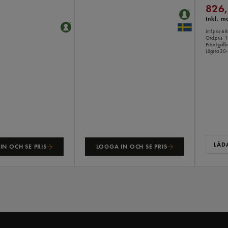
826,
Inkl. 
Jmf.pris 6
Ord.pris
1
Priset gäl
Lägsta 30-
LÅDA
IN OCH SE PRIS
LOGGA IN OCH SE PRIS