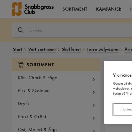
SORTIMENT
KAMPANJER
SÖK
VARA
I
VÅRT
SORTIMENT
Start
Vårt sortiment
Skafferiet
Torra Baljväxter
Ärt
SORTIMENT
Vi använde
Kött, Chark & Fågel
Genom att klic
webbplatsen, a
Fisk & Skaldjur
trycka på "Han
Dryck
Hanter
Frukt & Grönt
Ost, Mejeri & Ägg