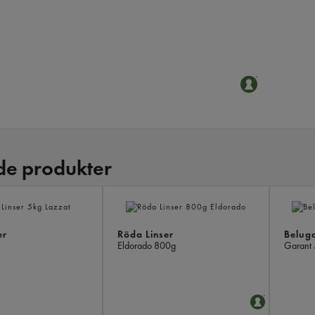
de produkter
er
Röda Linser
Beluga
Eldorado
800g
Garant