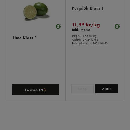
Purjolök Klass 1
11,55 kr/kg
Inkl. moms
Jmf.pris 11,55 kr
/ kg
Lime Klass 1
Ord.pris
24,27 kr/kg
Priset gäller t.o.m 2026.08.23
STYCK
KILO
LOGGA IN