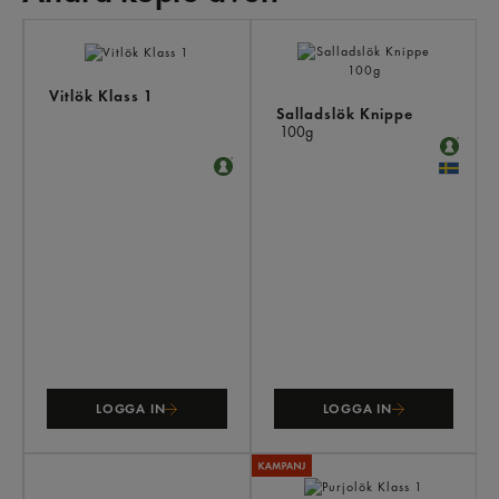
AN
KÖ
ÄV
Vitlök Klass 1
Salladslök Knippe
100g
LOGGA IN
LOGGA IN