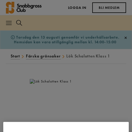
LOGGA IN
BLI MEDLEM
Torsdag den 13 augusti genomför vi underhållsarbete.
Hemsidan kan vara otillgänglig mellan kl. 14:00-15:00
Start
Färska grönsaker
Lök Schalotten Klass 1