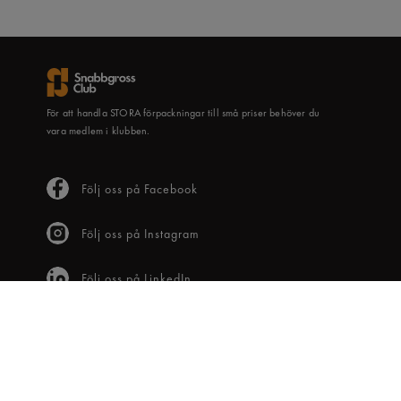
För att handla STORA förpackningar till små priser behöver du
vara medlem i klubben.
Följ oss på Facebook
Följ oss på Instagram
Följ oss på LinkedIn
KUNDTJÄNST
Frågor & svar
Våra villkor