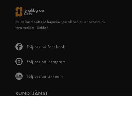
För att handla STORA förpackningar till små priser behöver du
vara medlem i klubben.
Följ oss på Facebook
Följ oss på Instagram
Följ oss på LinkedIn
KUNDTJÄNST
Frågor & svar
Våra villkor
Visselblåsartjänst