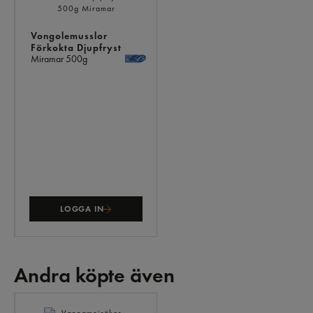
Vongolemusslor
Förkokta Djupfryst
Miramar
500g
LOGGA IN
Andra köpte även
ANDRA
KÖPTE