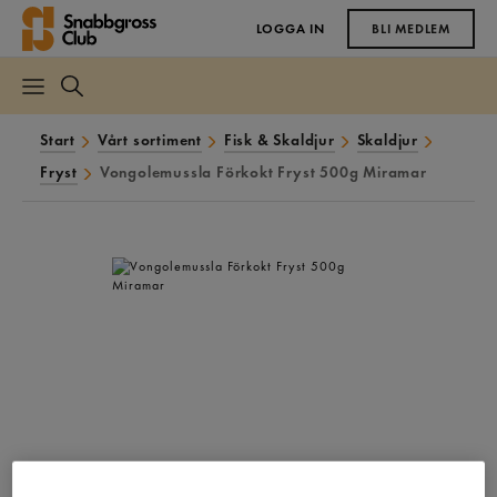
LOGGA IN
BLI MEDLEM
Start
Vårt sortiment
Fisk & Skaldjur
Skaldjur
Fryst
Vongolemussla Förkokt Fryst 500g Miramar