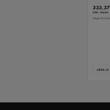
333,37
Inkl. moms
Jmf.pris 22,22 kr
LÅDA (5 