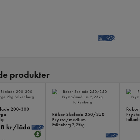
de produkter
alade 200-300
Räkor
rge
Räkor Skalade 250/350
Fryst
kg
Falkenb
Frysta/medium
Falkenberg
2,25kg
18 kr/låda