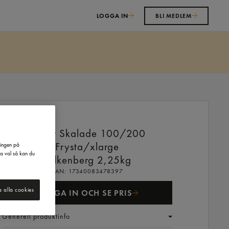
LOGGA IN
BLI MEDLEM
Räkor Skalade 100/200
Frysta/xlarge
ringen på
na val så kan du
Falkenberg
2,25kg
EAN:
17340083478397
a alla cookies
LOGGA IN OCH SE PRIS
Generell produktinfo