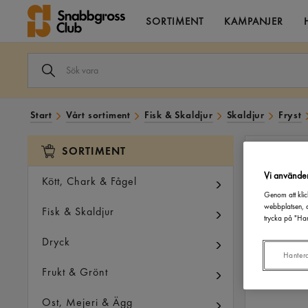
SORTIMENT
KAMPANJER
SÖK
VARA
I
VÅRT
SORTIMENT
Start
Vårt sortiment
Fisk & Skaldjur
Skaldjur
Fryst
SORTIMENT
Vi använde
Kött, Chark & Fågel
Genom att klic
webbplatsen, a
Fisk & Skaldjur
trycka på "Han
Dryck
Hanter
Frukt & Grönt
Ost, Mejeri & Ägg