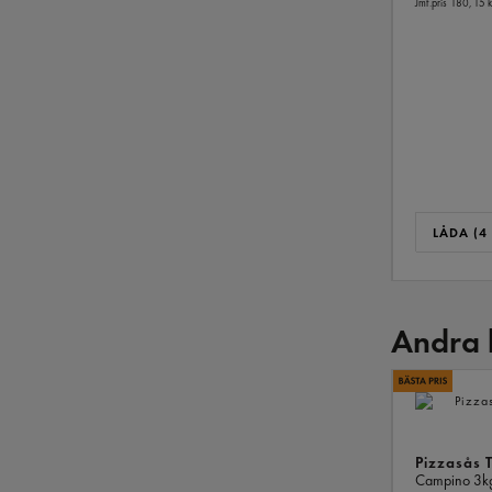
Jmf.pris 180,15 k
LÅDA (4 
Andra 
Pizzasås 
Campino
3k