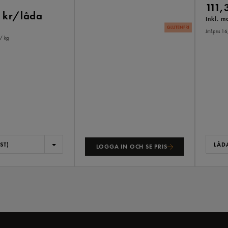
111,
 kr/låda
Inkl. 
Jmf.pris 16
/ kg
ST)
LÅDA
LOGGA IN OCH SE PRIS