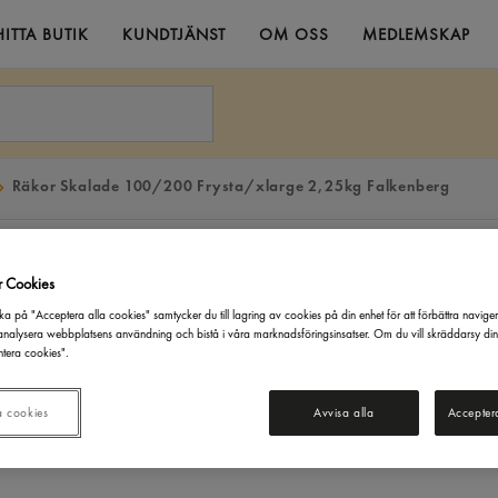
HITTA BUTIK
KUNDTJÄNST
OM OSS
MEDLEMSKAP
Räkor Skalade 100/200 Frysta/xlarge 2,25kg Falkenberg
r Cookies
ka på "Acceptera alla cookies" samtycker du till lagring av cookies på din enhet för att förbättra navige
nalysera webbplatsens användning och bistå i våra marknadsföringsinsatser. Om du vill skräddarsy di
tera cookies".
a cookies
Avvisa alla
Accepter