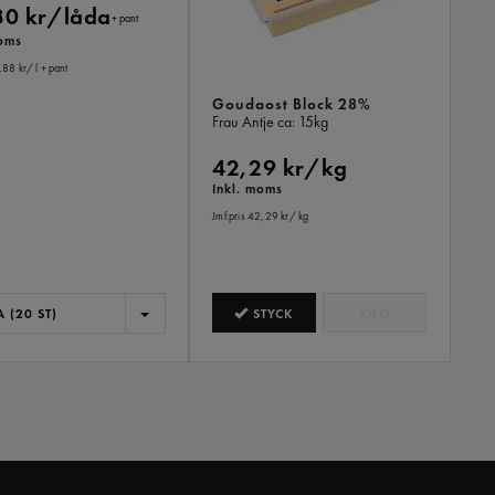
30 kr/låda
+ pant
moms
,88 kr
/ l
+ pant
Goudaost Block 28%
Frau Antje
ca: 15kg
42,29 kr/kg
Inkl. moms
Jmf.pris 42,29 kr
/ kg
 (20 ST)
STYCK
KILO