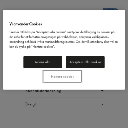
Vi använder Cookies
Räkor i Lake Sjökokta
Genom att klicka på "Acceptera alla cookies" samtycker du till lagring av cookies på
din enhet för att förbättra navigeringen på webbplatsen, analysera webbplatsens
Handskalade Large
användning och bistå i våra marknadsföringsinsatser. Om du vill skräddarsy dina val så
Feldts
2,7/1,5
kan du trycka på "Hantera cookies".
EAN:
7392497927018
Avvisa alla
Acceptera alla cookies
LOGGA IN
Hantera cookies
Generell produktinfo
Innehållsförteckning
Övrigt