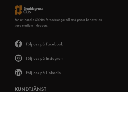
För att handla STORA förpackningar till små priser behöver du
vara medlem i klubben.
Följ oss på Facebook
Följ oss på Instagram
Följ oss på LinkedIn
KUNDTJÄNST
Frågor & svar
Våra villkor
Visselblåsartjänst
Digital tillgänglighet