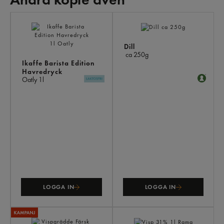
AN
KÖ
ÄV
Dill
ca 250g
Ikaffe Barista Edition
Havredryck
Oatly
1l
LOGGA IN
LOGGA IN