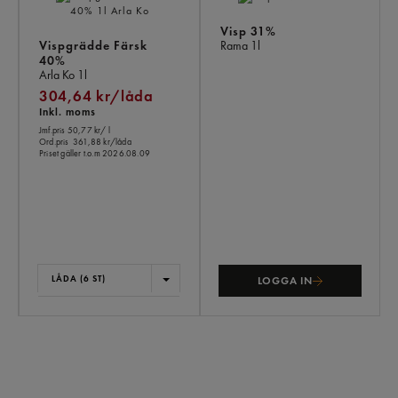
Visp 31%
Vispgrädde Färsk
Rama
1l
40%
Arla Ko
1l
304,64 kr/låda
Inkl. moms
Jmf.pris 50,77 kr
/ l
Ord.pris
361,88 kr/låda
Priset gäller t.o.m 2026.08.09
LÅDA (6 ST)
LOGGA IN