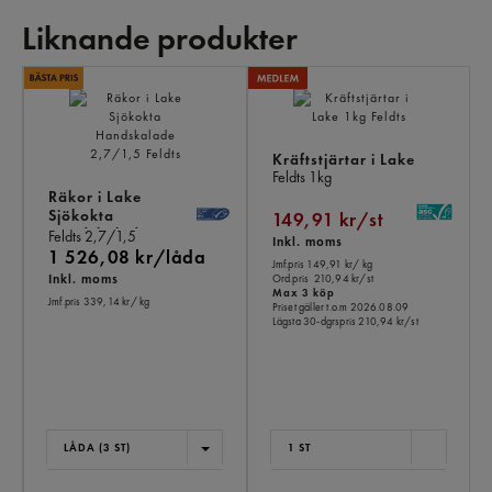
Liknande produkter
LI
PR
Kräftstjärtar i Lake
Feldts
1kg
Räkor i Lake
Sjökokta
149,91 kr/st
Handskalade
Feldts
2,7/1,5
Inkl. moms
1 526,08 kr/låda
Jmf.pris 149,91 kr
/ kg
Inkl. moms
Ord.pris
210,94 kr/st
Max 3 köp
Jmf.pris 339,14 kr
/ kg
Priset gäller t.o.m 2026.08.09
Lägsta 30-dgrspris
210,94 kr/st
LÅDA (3 ST)
1 ST