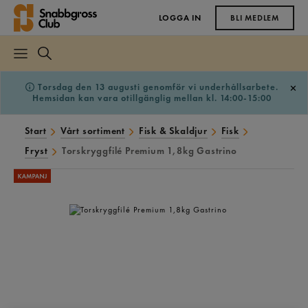
LOGGA IN
BLI MEDLEM
Torsdag den 13 augusti genomför vi underhållsarbete.
Hemsidan kan vara otillgänglig mellan kl. 14:00-15:00
Start
Vårt sortiment
Fisk & Skaldjur
Fisk
Fryst
Torskryggfilé Premium 1,8kg Gastrino