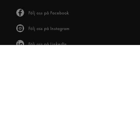
Följ oss på Facebook
Följ oss på Instagram
Följ oss på LinkedIn
KUNDTJÄNST
Frågor & svar
Våra villkor
Visselblåsartjänst
Digital tillgänglighet
Bli medlem
OM OSS