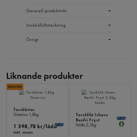
Generell produktinfo
Innehållsförteckning
Övrigt
Liknande produkter
LI
PR
Torskbitar
Gastrino
1,8kg
Torskfilé Ishavs
Benfri Fryst
Feldts
2,5kg
1 398,78 kr/låda
Inkl. moms