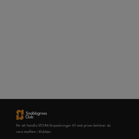
För att handla STORA förpackningar till små priser behöver du
vara medlem i klubben.