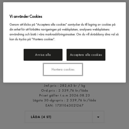
Vi använder Cookies
Genom att klicka på "Acceptera alla cookies" samtycker du till lagring av cookies på
din enhet för att förbättra navigeringen på webbplatsen, analysera webbplatsens
användning och bistå i våra marknadsföringsinsatser. Om du vill skräddarsy dina val så
kan du trycka på "Hantera cookies".
Torskryggfilé Premium
Gastrino
1,8kg
Avvisa alla
Acceptera alla cookies
2 034,78 kr/låda
Hantera cookies
Inkl. moms
Jmf.pris : 282,63 kr /
kg
Ord.pris :
2 539,76 kr/låda
Priset gäller t.o.m 2026.08.23
Lägsta 30-dgrspris :
2 539,76 kr/låda
EAN:
17311043021267
LÅDA (4 ST)