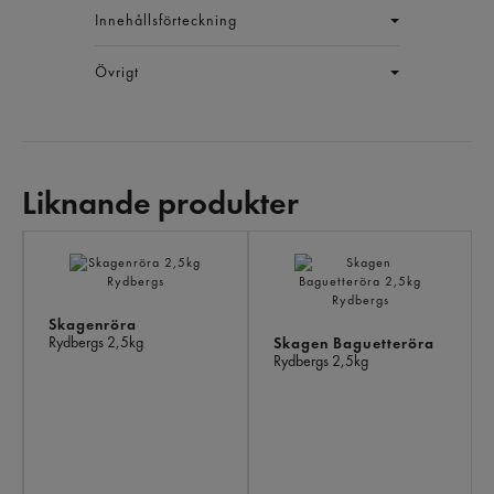
Innehållsförteckning
Övrigt
Liknande produkter
LI
PR
Skagenröra
Rydbergs
2,5kg
Skagen Baguetteröra
Rydbergs
2,5kg