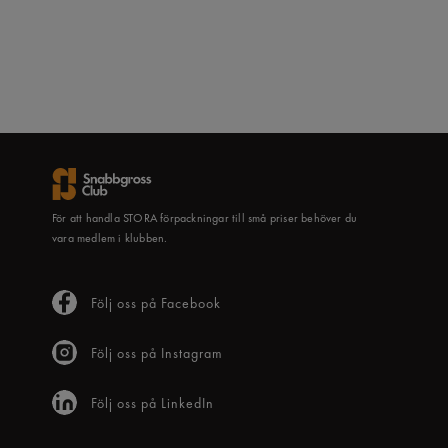
För att handla STORA förpackningar till små priser behöver du
vara medlem i klubben.
Följ oss på Facebook
Följ oss på Instagram
Följ oss på LinkedIn