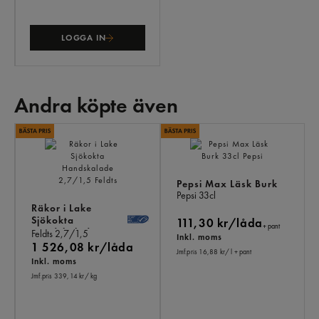
LOGGA IN
Andra köpte även
AN
KÖ
ÄV
Pepsi Max Läsk Burk
Pepsi
33cl
Räkor i Lake
Sjökokta
111,30 kr/låda
+ pant
Handskalade
Feldts
2,7/1,5
Inkl. moms
1 526,08 kr/låda
Jmf.pris 16,88 kr
/ l
+ pant
Inkl. moms
Jmf.pris 339,14 kr
/ kg