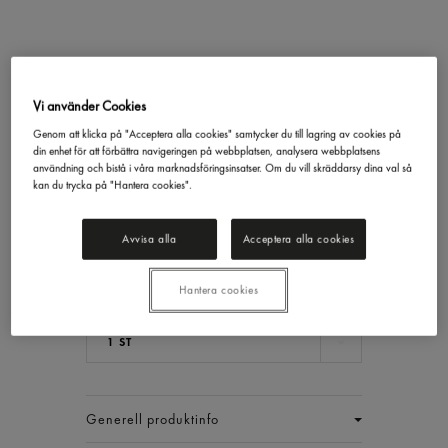
Skagenröra
Ida Storkök
2,5kg
Vi använder Cookies
Genom att klicka på "Acceptera alla cookies" samtycker du till lagring av cookies på
233,09 kr/st
din enhet för att förbättra navigeringen på webbplatsen, analysera webbplatsens
användning och bistå i våra marknadsföringsinsatser. Om du vill skräddarsy dina val så
kan du trycka på "Hantera cookies".
Inkl. moms
Jmf.pris : 93,24 kr /
kg
Avvisa alla
Acceptera alla cookies
Ord.pris :
285,14 kr/st
Priset gäller t.o.m 2026.08.09
Lägsta 30-dgrspris :
285,14 kr/st
Hantera cookies
EAN:
7331540244931
1 ST
Generell produktinfo