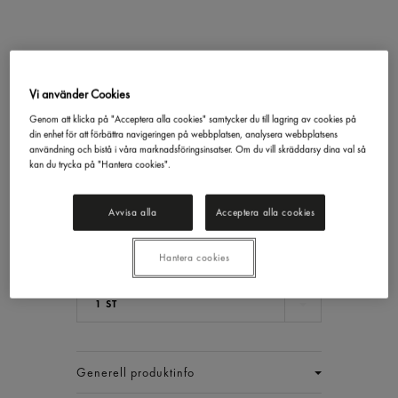
Räksallad Original
Ida Storkök
2,5kg
Vi använder Cookies
Genom att klicka på "Acceptera alla cookies" samtycker du till lagring av cookies på
137,69 kr/st
din enhet för att förbättra navigeringen på webbplatsen, analysera webbplatsens
användning och bistå i våra marknadsföringsinsatser. Om du vill skräddarsy dina val så
kan du trycka på "Hantera cookies".
Inkl. moms
Jmf.pris : 55,08 kr /
kg
Avvisa alla
Acceptera alla cookies
Ord.pris :
210,94 kr/st
Priset gäller t.o.m 2026.08.09
Lägsta 30-dgrspris :
210,94 kr/st
Hantera cookies
EAN:
7331540245136
1 ST
Generell produktinfo