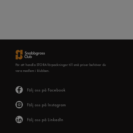
För att handla STORA förpackningar till små priser behöver du
vara medlem i klubben.
Följ oss på Facebook
Följ oss på Instagram
Följ oss på LinkedIn