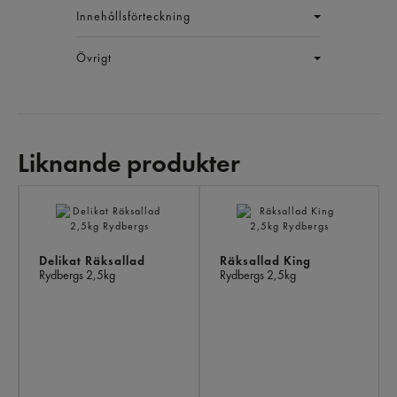
Innehållsförteckning
Övrigt
Liknande produkter
LI
PR
Delikat Räksallad
Räksallad King
Rydbergs
2,5kg
Rydbergs
2,5kg