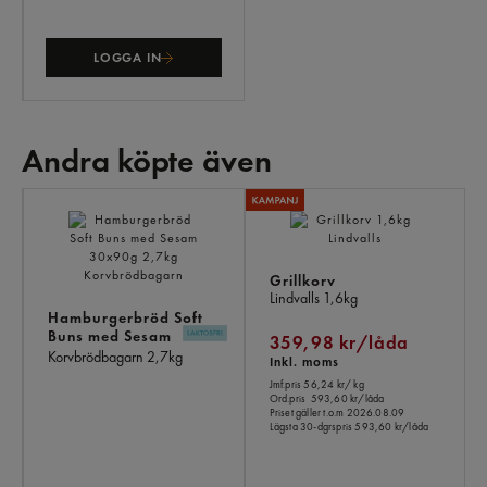
LOGGA IN
Andra köpte även
AN
KÖ
ÄV
Grillkorv
Lindvalls
1,6kg
Hamburgerbröd Soft
Buns med Sesam
359,98 kr/låda
30x90g
Korvbrödbagarn
2,7kg
Inkl. moms
Jmf.pris 56,24 kr
/ kg
Ord.pris
593,60 kr/låda
Priset gäller t.o.m 2026.08.09
Lägsta 30-dgrspris
593,60 kr/låda