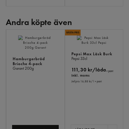
Andra köpte även
AN
KÖ
ÄV
Pepsi Max Läsk Burk
Pepsi
33cl
Hamburgerbröd
Brioche 4-pack
Garant
200g
111,30 kr/låda
+ pant
Inkl. moms
Jmf.pris 16,88 kr
/ l
+ pant