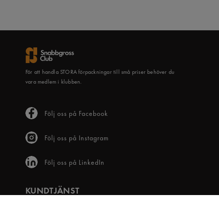
För att handla STORA förpackningar till små priser behöver du
vara medlem i klubben.
Följ oss på Facebook
Följ oss på Instagram
Följ oss på LinkedIn
KUNDTJÄNST
Frågor & svar