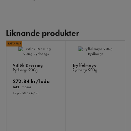
Liknande produkter
LI
PR
Vitlök Dressing
Tryffelmayo
Rydbergs
900g
Rydbergs
900g
272,84 kr/låda
Inkl. moms
Jmf.pris 50,52 kr
/ kg