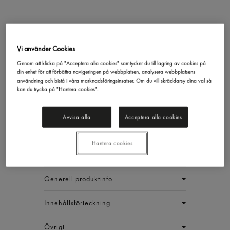
Hamburger Dressing
Vi använder Cookies
Rydbergs
900g
Genom att klicka på "Acceptera alla cookies" samtycker du till lagring av cookies på
349,16 kr/låda
din enhet för att förbättra navigeringen på webbplatsen, analysera webbplatsens
användning och bistå i våra marknadsföringsinsatser. Om du vill skräddarsy dina val så
kan du trycka på "Hantera cookies".
Inkl. moms
Jmf.pris : 64,65 kr /
kg
Avvisa alla
Acceptera alla cookies
EAN:
17313160003799
LÅDA (6 ST)
Hantera cookies
Generell produktinfo
Innehållsförteckning
Övrigt