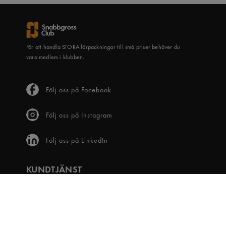
För att handla STORA förpackningar till små priser behöver du
vara medlem i klubben.
Följ oss på Facebook
Följ oss på Instagram
Följ oss på LinkedIn
KUNDTJÄNST
Frågor & svar
Våra villkor
Visselblåsartjänst