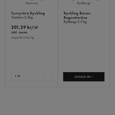
Curryröra Kyckling
Kyckling Bacon
Gastrino
2,5kg
Baguetteröra
Rydbergs
2,5 kg
201,29 kr/st
Inkl. moms
Jmf.pris 80,52 kr
/ kg
1 ST
LOGGA IN