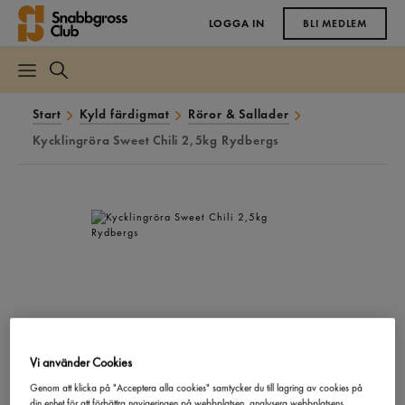
LOGGA IN
BLI MEDLEM
Start
Kyld färdigmat
Röror & Sallader
Kycklingröra Sweet Chili 2,5kg Rydbergs
Vi använder Cookies
Genom att klicka på "Acceptera alla cookies" samtycker du till lagring av cookies på
din enhet för att förbättra navigeringen på webbplatsen, analysera webbplatsens