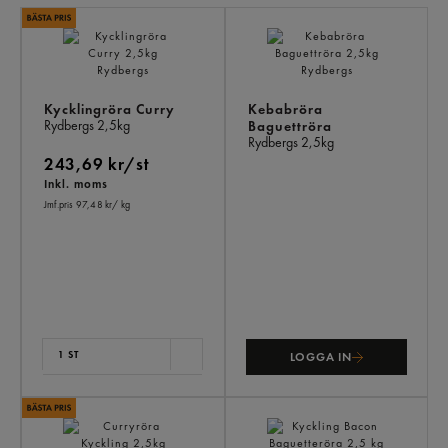
LI
PR
Kycklingröra Curry
Kebabröra
Rydbergs
2,5kg
Baguettröra
Rydbergs
2,5kg
243,69 kr/st
Inkl. moms
Jmf.pris 97,48 kr
/ kg
1 ST
LOGGA IN