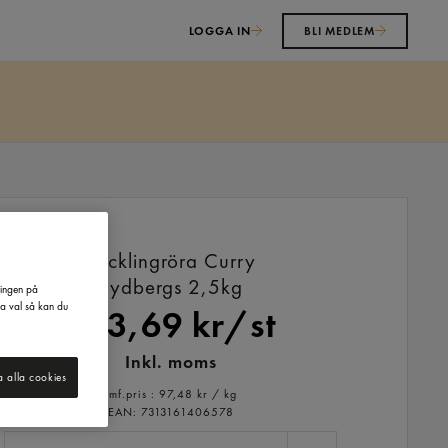
LOGGA IN
BLI MEDLEM
Kycklingröra Curry
Rydbergs
2,5kg
ringen på
na val så kan du
243,69 kr/st
Inkl. moms
a alla cookies
Jmf.pris : 97,48 kr /
kg
EAN:
7313161406578