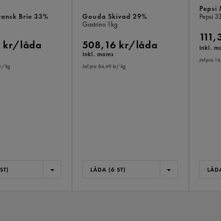
Pepsi
Fransk Brie 33%
Gouda Skivad 29%
Pepsi
33
Gastrino
1kg
111,
 kr/låda
508,16 kr/låda
Inkl. 
Inkl. moms
Jmf.pris 16
r
/ kg
Jmf.pris 84,69 kr
/ kg
ST)
LÅDA (6 ST)
LÅDA