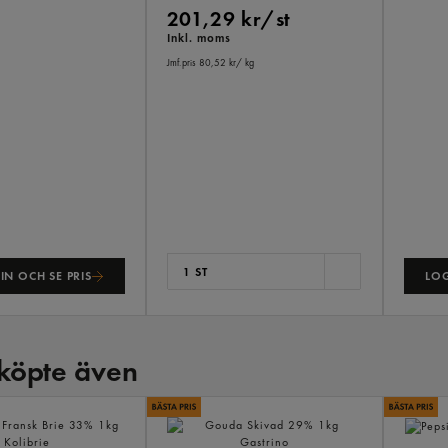
201,29 kr/st
Inkl. moms
Jmf.pris 80,52 kr
/ kg
1 ST
IN OCH SE PRIS
LOG
köpte även