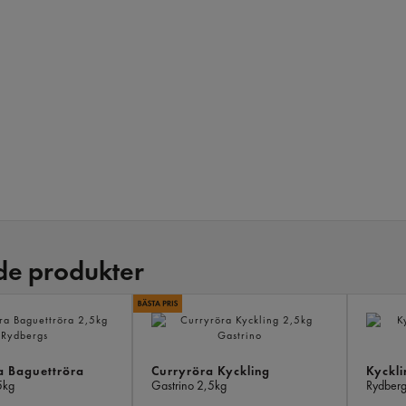
de produkter
 Baguettröra
Curryröra Kyckling
Kyckli
5kg
Gastrino
2,5kg
Rydber