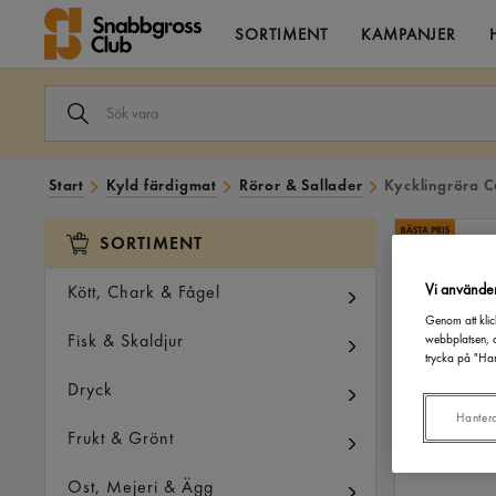
SORTIMENT
KAMPANJER
SÖK
VARA
I
VÅRT
SORTIMENT
Start
Kyld färdigmat
Röror & Sallader
Kycklingröra 
SORTIMENT
Vi använde
Kött, Chark & Fågel
Genom att klic
Fisk & Skaldjur
webbplatsen, a
trycka på "Han
Dryck
Hanter
Frukt & Grönt
Ost, Mejeri & Ägg