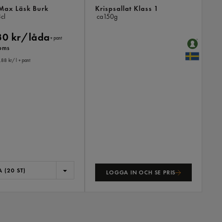
 Max Läsk Burk
Krispsallat Klass 1
cl
ca150g
30 kr/låda
+ pant
moms
,88 kr
/ l
+ pant
 (20 ST)
LOGGA IN OCH SE PRIS