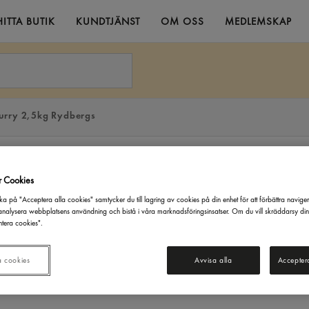
HITTA BUTIK
KUNDTJÄNST
OM OSS
MEDLEMSKAP
Curry 2,5kg Rydbergs
r Cookies
ka på "Acceptera alla cookies" samtycker du till lagring av cookies på din enhet för att förbättra navige
nalysera webbplatsens användning och bistå i våra marknadsföringsinsatser. Om du vill skräddarsy di
tera cookies".
a cookies
Avvisa alla
Accepter