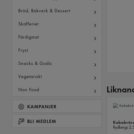
Bröd, Bakverk & Dessert
Skafferiet
Färdigmat
Fryst
Snacks & Godis
Vegetariskt
Liknan
Non Food
KAMPANJER
BLI MEDLEM
Kebabröra
Rydbergs
2,