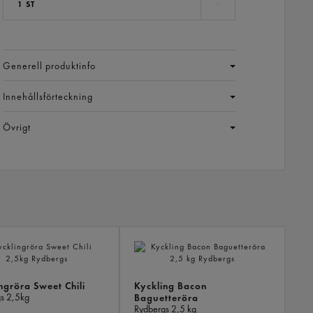
1 ST
Generell produktinfo
Innehållsförteckning
Övrigt
LIKN
PROD
ngröra Sweet Chili
Kyckling Bacon
gs
2,5kg
Baguetteröra
Rydbergs
2,5 kg