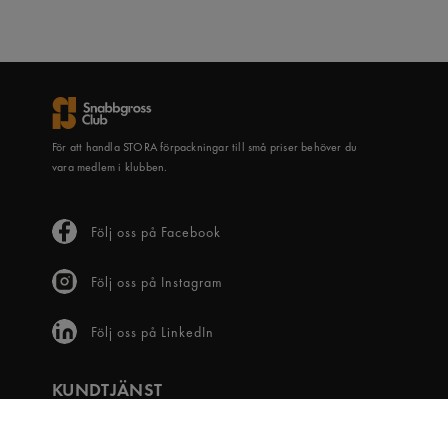
För att handla STORA förpackningar till små priser behöver du
vara medlem i klubben.
Följ oss på Facebook
Följ oss på Instagram
Följ oss på LinkedIn
KUNDTJÄNST
Frågor & svar