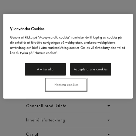
Curryröra Kyckling
Vi använder Cookies
Gastrino
2,5kg
Genom att klicka på "Acceptera alla cookies" samtycker du till lagring av cookies på
201,29 kr/st
din enhet för att förbättra navigeringen på webbplatsen, analysera webbplatsens
användning och bistå i våra marknadsföringsinsatser. Om du vill skräddarsy dina val så
kan du trycka på "Hantera cookies".
Inkl. moms
Jmf.pris : 80,52 kr /
kg
Avvisa alla
Acceptera alla cookies
EAN:
7311043020294
1 ST
Hantera cookies
Generell produktinfo
Innehållsförteckning
Övrigt