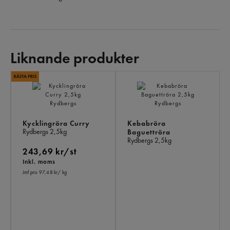
Liknande produkter
LI
PR
Kycklingröra Curry
Kebabröra
Rydbergs
2,5kg
Baguettröra
Rydbergs
2,5kg
243,69 kr/st
Inkl. moms
Jmf.pris 97,48 kr
/ kg