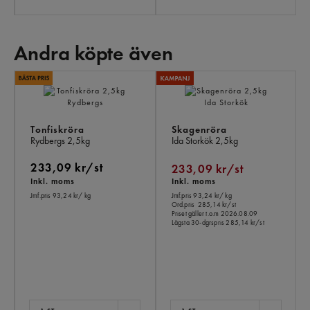
Andra köpte även
AN
KÖ
ÄV
Tonfiskröra
Skagenröra
Rydbergs
2,5kg
Ida Storkök
2,5kg
233,09 kr/st
233,09 kr/st
Inkl. moms
Inkl. moms
Jmf.pris 93,24 kr
/ kg
Jmf.pris 93,24 kr
/ kg
Ord.pris
285,14 kr/st
Priset gäller t.o.m 2026.08.09
Lägsta 30-dgrspris
285,14 kr/st