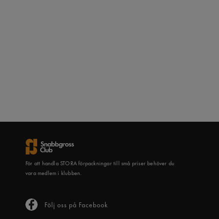
För att handla STORA förpackningar till små priser behöver du
vara medlem i klubben.
Följ oss på Facebook