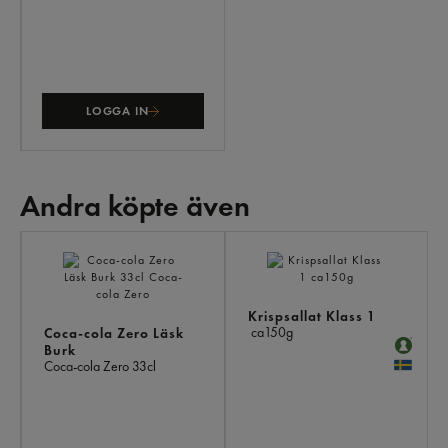
LOGGA IN
Andra köpte även
AN
KÖ
ÄV
Krispsallat Klass 1
ca150g
Coca-cola Zero Läsk
Burk
Coca-cola Zero
33cl