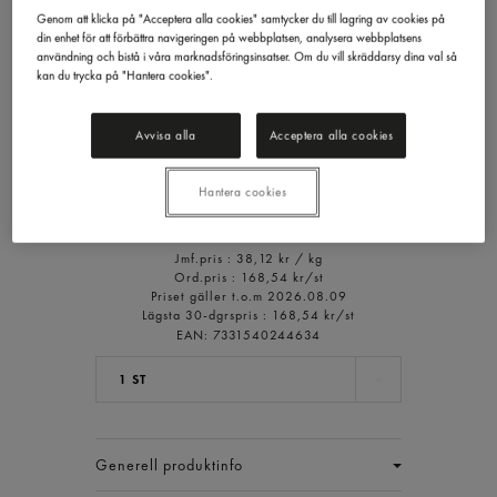
Genom att klicka på "Acceptera alla cookies" samtycker du till lagring av cookies på
din enhet för att förbättra navigeringen på webbplatsen, analysera webbplatsens
användning och bistå i våra marknadsföringsinsatser. Om du vill skräddarsy dina val så
kan du trycka på "Hantera cookies".
Coleslaw Original
Ida Storkök
2,5kg
Avvisa alla
Acceptera alla cookies
95,29 kr/st
Hantera cookies
Inkl. moms
Jmf.pris : 38,12 kr /
kg
Ord.pris :
168,54 kr/st
Priset gäller t.o.m 2026.08.09
Lägsta 30-dgrspris :
168,54 kr/st
EAN:
7331540244634
1 ST
Generell produktinfo