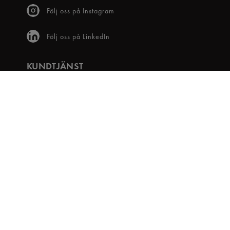
Följ oss på Instagram
Följ oss på LinkedIn
KUNDTJÄNST
Frågor & svar
Våra villkor
Visselblåsartjänst
Digital tillgänglighet
Bli medlem
OM OSS
Snabbgross Club
Hitta Butik