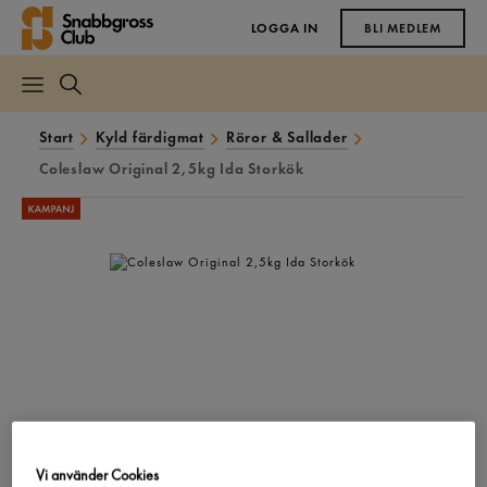
LOGGA IN
BLI MEDLEM
Start
Kyld färdigmat
Röror & Sallader
Coleslaw Original 2,5kg Ida Storkök
Vi använder Cookies