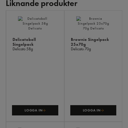
Liknande produkter
LI
PR
Delicatoboll
Brownie Singelpack
Singelpack
25x70g
Delicato
58g
Delicato
70g
LOGGA IN
LOGGA IN