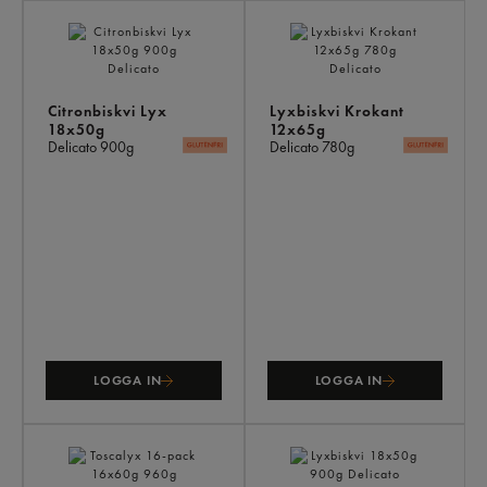
AN
KÖ
ÄV
Citronbiskvi Lyx
Lyxbiskvi Krokant
18x50g
12x65g
Delicato
900g
Delicato
780g
LOGGA IN
LOGGA IN