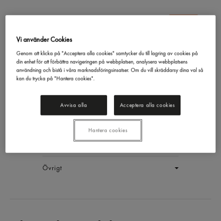
Vi använder Cookies
Päronbiskvi Lyx 18x50g
Genom att klicka på "Acceptera alla cookies" samtycker du till lagring av cookies på
din enhet för att förbättra navigeringen på webbplatsen, analysera webbplatsens
Delicato
900g
användning och bistå i våra marknadsföringsinsatser. Om du vill skräddarsy dina val så
EAN:
7315364410482
kan du trycka på "Hantera cookies".
LOGGA IN
Avvisa alla
Acceptera alla cookies
Generell produktinfo
Hantera cookies
Innehållsförteckning
Övrigt