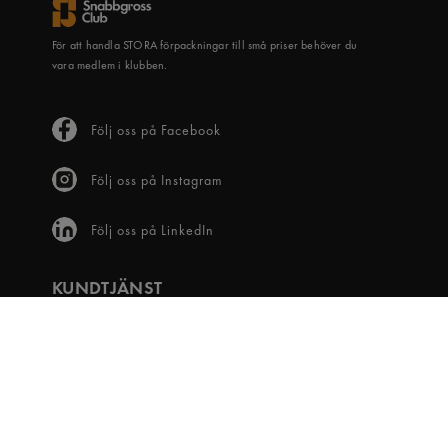
För att handla STORA förpackningar till små priser behöver du
vara medlem i klubben.
Följ oss på Facebook
Följ oss på Instagram
Följ oss på LinkedIn
KUNDTJÄNST
Frågor & svar
Våra villkor
Visselblåsartjänst
Digital tillgänglighet