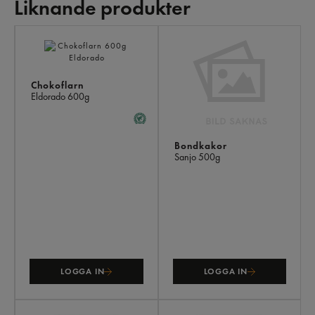
Liknande produkter
LI
PR
Chokoflarn
Eldorado
600g
Bondkakor
Sanjo
500g
LOGGA IN
LOGGA IN