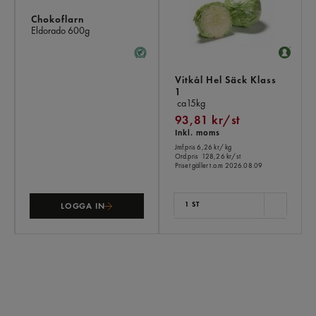
Chokoflarn
Eldorado
600g
Vitkål Hel Säck Klass
1
ca15kg
93,81 kr/st
Inkl. moms
Jmf.pris 6,26 kr
/ kg
Ord.pris
128,26 kr/st
Priset gäller t.o.m 2026.08.09
1 ST
LOGGA IN