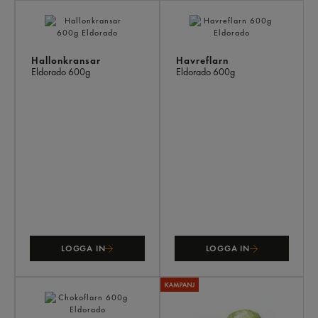
AN
KÖ
ÄV
Hallonkransar
Havreflarn
Eldorado
600g
Eldorado
600g
LOGGA IN
LOGGA IN