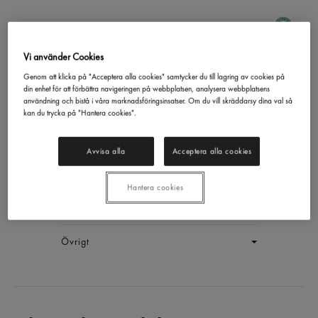
Vi använder Cookies
Drömmar Chokladsmak
Genom att klicka på "Acceptera alla cookies" samtycker du till lagring av cookies på
din enhet för att förbättra navigeringen på webbplatsen, analysera webbplatsens
Eldorado
600g
användning och bistå i våra marknadsföringsinsatser. Om du vill skräddarsy dina val så
EAN:
17311043016300
kan du trycka på "Hantera cookies".
LOGGA IN
Avvisa alla
Acceptera alla cookies
Generell produktinfo
Hantera cookies
Innehållsförteckning
Övrigt