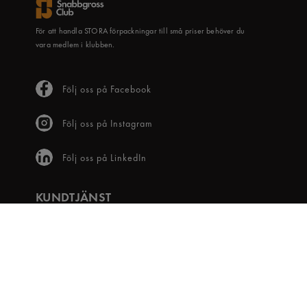
För att handla STORA förpackningar till små priser behöver du
vara medlem i klubben.
Följ oss på Facebook
Följ oss på Instagram
Följ oss på LinkedIn
KUNDTJÄNST
Frågor & svar
Våra villkor
Visselblåsartjänst
Digital tillgänglighet