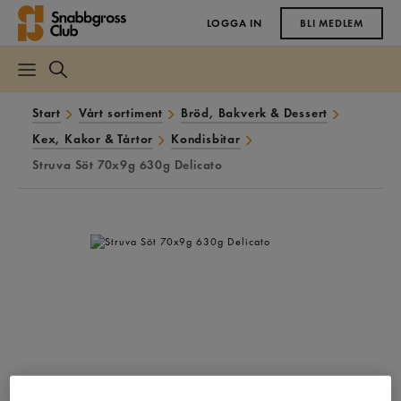
LOGGA IN
BLI MEDLEM
Start
Vårt sortiment
Bröd, Bakverk & Dessert
Kex, Kakor & Tårtor
Kondisbitar
Struva Söt 70x9g 630g Delicato