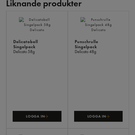
Liknande produkter
LI
PR
Delicatoboll
Punschrulle
Singelpack
Singelpack
Delicato
58g
Delicato
48g
LOGGA IN
LOGGA IN