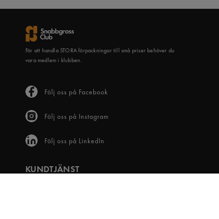
För att handla STORA förpackningar till små priser behöver du
vara medlem i klubben.
Följ oss på Facebook
Följ oss på Instagram
Följ oss på LinkedIn
KUNDTJÄNST
Frågor & svar
Våra villkor
Visselblåsartjänst