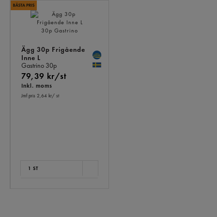
ANDRA
KÖPTE
ÄVEN
Ägg 30p Frigående
Inne L
Gastrino
30p
79,39 kr/st
Inkl. moms
Jmf.pris 2,64 kr
/ st
1 ST